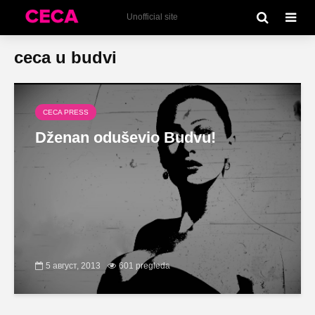
Unofficial site
ceca u budvi
CECA PRESS
Dženan oduševio Budvu!
5 август, 2013
601 pregleda