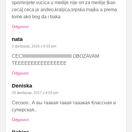
spominjete vucica u medije nije on za medije [kao
ceca] ceca je andeo,kraljica,srpska majka a prema
tome ako bog da i baka
Odgovori
nata
2 фебруар, 2026 у 8:03 pm
CECIIIIIIIIIIIIIIIIIIIIIIIIIIIIIIIIIIIIIIIIII OBOZAVAM
TEEEEEEEEEEEEEEEE
Odgovori
Deniska
28 фебруар, 2017 у 8:53 pm
Cecooo.. А вы таакая такая тааакая Классная и
суперская..
Odgovori