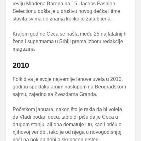
reviju Mladena Barona na 15. Jacobs Fashion
Selectionu došla je u društvu novog dečka i time
stavila svima do znanja koliko je zaljubljena.
Krajem godine Ceca se našla među 25 najfatalnijih
žena i supermama u Srbiji prema izboru redakcije
magazina
2010
Folk diva je svoje najvernije fanove uvela u 2010.
godinu spektakularnim nastupom na Beogradskom
sajmu, zajedno sa Zvezdama Granda.
Početkom januara, nakon što je rekla da bi volela
da Vladi podari decu, tabloidi pišu da je Ceca u
drugom stanju, ali ona dematuje i tu, kao i priču o
njihovoj veridbi, iako je od njega u novogodišnjoj
noći na poklon dobila skupocen prsten.