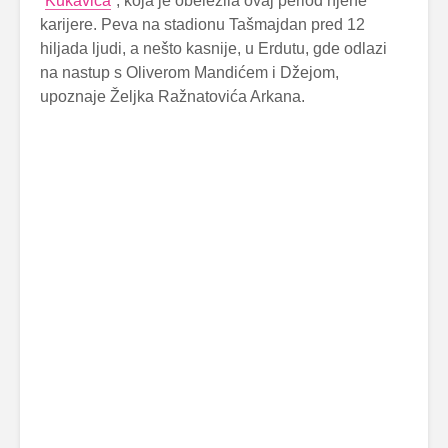
“
Kukavica
“, koja je obeležila ovaj period njene
karijere. Peva na stadionu Tašmajdan pred 12
hiljada ljudi, a nešto kasnije, u Erdutu, gde odlazi
na nastup s Oliverom Mandićem i Džejom,
upoznaje Željka Ražnatovića Arkana.