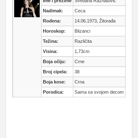
Ime i prezime
Svetlana Ražnatović
Nadimak:
Ceca
Rođena:
14.06.1973, Žitorađa
Horoskop:
Blizanci
Težina:
Različita
Visina:
1,73cm
Boja očiju:
Crne
Broj cipela:
38
Boja kose:
Crna
Porodica:
Sama sa svojom decom