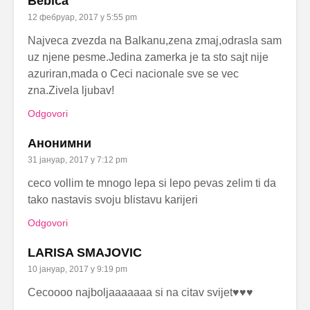
Bebica
12 фебруар, 2017 у 5:55 pm
Najveca zvezda na Balkanu,zena zmaj,odrasla sam
uz njene pesme.Jedina zamerka je ta sto sajt nije
azuriran,mada o Ceci nacionale sve se vec
zna.Zivela ljubav!
Odgovori
Анонимни
31 јануар, 2017 у 7:12 pm
ceco vollim te mnogo lepa si lepo pevas zelim ti da
tako nastavis svoju blistavu karijeri
Odgovori
LARISA SMAJOVIC
10 јануар, 2017 у 9:19 pm
Cecoooo najboljaaaaaaa si na citav svijet♥♥♥