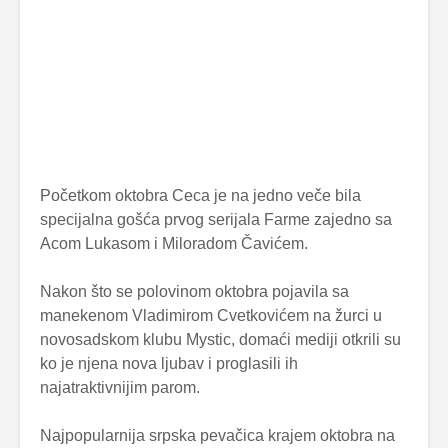
Početkom oktobra Ceca je na jedno veče bila
specijalna gošća prvog serijala Farme zajedno sa
Acom Lukasom i Miloradom Čavićem.
Nakon što se polovinom oktobra pojavila sa
manekenom Vladimirom Cvetkovićem na žurci u
novosadskom klubu Mystic, domaći mediji otkrili su
ko je njena nova ljubav i proglasili ih
najatraktivnijim parom.
Najpopularnija srpska pevačica krajem oktobra na