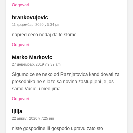
Odgovori
brankovujovic
11 децембар, 2020 у 5:34 pm
napred ceco nedaj da te slome
Odgovori
Marko Markovic
27 децембар, 2019 у 9:39 am
Sigurno ce se neko od Raznjatovica kandidovati za
presednika ne silaze sa novina zastupljeni je jos
samo Vucic u medijima.
Odgovori
ljilja
22 април, 2020 у 7:25 pm
niste gospodine ili gospodo upravu zato sto