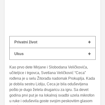
Privatni život
Ukus
Kao prvo dete Mirjane i Slobodana Veličkovića,
učiteljice i trgovca, Svetlana Veličković “Ceca”
rođena je u selu Žitorađa nadomak Prokuplja. Kada
je dobila sestru Lidiju, Ceca je bila oduševljena
pošto je dugo želela drugaricu za igru. Sa devet
godina prvi put je na lokalnoj svadbi uzela mikrofon
u ruke i oduševila goste svojim peskovitim glasom