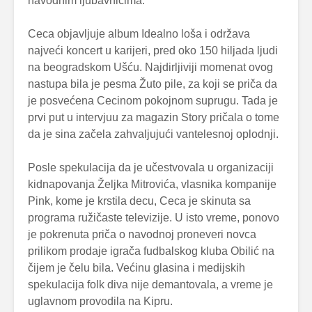
navodnim ljubavnicima.
Ceca objavljuje album Idealno loša i održava
najveći koncert u karijeri, pred oko 150 hiljada ljudi
na beogradskom Ušću. Najdirljiviji momenat ovog
nastupa bila je pesma Žuto pile, za koji se priča da
je posvećena Cecinom pokojnom suprugu. Tada je
prvi put u intervjuu za magazin Story pričala o tome
da je sina začela zahvaljujući vantelesnoj oplodnji.
Posle spekulacija da je učestvovala u organizaciji
kidnapovanja Željka Mitrovića, vlasnika kompanije
Pink, kome je krstila decu, Ceca je skinuta sa
programa ružičaste televizije. U isto vreme, ponovo
je pokrenuta priča o navodnoj proneveri novca
prilikom prodaje igrača fudbalskog kluba Obilić na
čijem je čelu bila. Većinu glasina i medijskih
spekulacija folk diva nije demantovala, a vreme je
uglavnom provodila na Kipru.