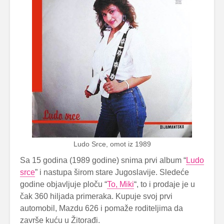
Ludo Srce, omot iz 1989
Sa 15 godina (1989 godine) snima prvi album “
Ludo
srce
” i nastupa širom stare Jugoslavije. Sledeće
godine objavljuje ploču “
To, Miki
“, to i prodaje je u
čak 360 hiljada primeraka. Kupuje svoj prvi
automobil, Mazdu 626 i pomaže roditeljima da
završe kuću u Žitorađi.