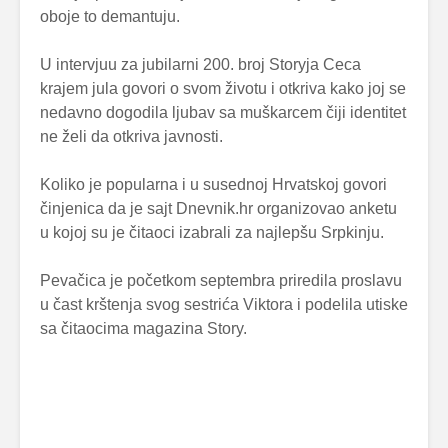
oboje to demantuju.
U intervjuu za jubilarni 200. broj Storyja Ceca
krajem jula govori o svom životu i otkriva kako joj se
nedavno dogodila ljubav sa muškarcem čiji identitet
ne želi da otkriva javnosti.
Koliko je popularna i u susednoj Hrvatskoj govori
činjenica da je sajt Dnevnik.hr organizovao anketu
u kojoj su je čitaoci izabrali za najlepšu Srpkinju.
Pevačica je početkom septembra priredila proslavu
u čast krštenja svog sestrića Viktora i podelila utiske
sa čitaocima magazina Story.