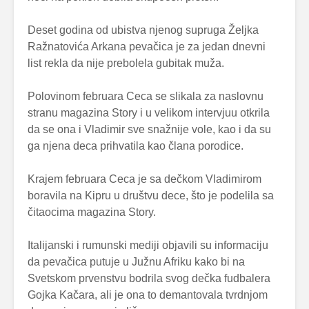
Deset godina od ubistva njenog supruga Željka
Ražnatovića Arkana pevačica je za jedan dnevni
list rekla da nije prebolela gubitak muža.
Polovinom februara Ceca se slikala za naslovnu
stranu magazina Story i u velikom intervjuu otkrila
da se ona i Vladimir sve snažnije vole, kao i da su
ga njena deca prihvatila kao člana porodice.
Krajem februara Ceca je sa dečkom Vladimirom
boravila na Kipru u društvu dece, što je podelila sa
čitaocima magazina Story.
Italijanski i rumunski mediji objavili su informaciju
da pevačica putuje u Južnu Afriku kako bi na
Svetskom prvenstvu bodrila svog dečka fudbalera
Gojka Kačara, ali je ona to demantovala tvrdnjom