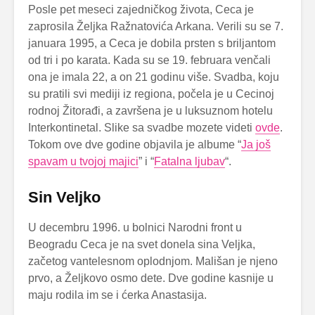
Posle pet meseci zajedničkog života, Ceca je
zaprosila Željka Ražnatovića Arkana. Verili su se 7.
januara 1995, a Ceca je dobila prsten s briljantom
od tri i po karata. Kada su se 19. februara venčali
ona je imala 22, a on 21 godinu više. Svadba, koju
su pratili svi mediji iz regiona, počela je u Cecinoj
rodnoj Žitorađi, a završena je u luksuznom hotelu
Interkontinetal. Slike sa svadbe mozete videti
ovde
.
Tokom ove dve godine objavila je albume “
Ja još
spavam u tvojoj majici
” i “
Fatalna ljubav
“.
Sin Veljko
U decembru 1996. u bolnici Narodni front u
Beogradu Ceca je na svet donela sina Veljka,
začetog vantelesnom oplodnjom. Mališan je njeno
prvo, a Željkovo osmo dete. Dve godine kasnije u
maju rodila im se i ćerka Anastasija.