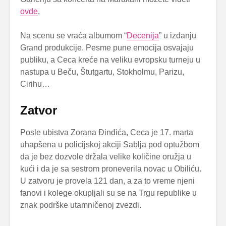
ovde
.
Na scenu se vraća albumom “
Decenija
” u izdanju
Grand produkcije. Pesme pune emocija osvajaju
publiku, a Ceca kreće na veliku evropsku turneju u
nastupa u Beču, Štutgartu, Stokholmu, Parizu,
Cirihu…
Zatvor
Posle ubistva Zorana Đinđića, Ceca je 17. marta
uhapšena u policijskoj akciji Sablja pod optužbom
da je bez dozvole držala velike količine oružja u
kući i da je sa sestrom proneverila novac u Obiliću.
U zatvoru je provela 121 dan, a za to vreme njeni
fanovi i kolege okupljali su se na Trgu republike u
znak podrške utamničenoj zvezdi.