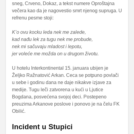
sneg, Crveno, Dokaz, a tekst numere Oproštajna
večera kao da je nagovestio smrt njenog supruga. U
refrenu pesme stoji:
K’o ovu kocku leda nek me zalede,
kad nađu lek za tugu nek me probude,
nek mi sačuvaju mladost i lepotu,
jer voleće me možda on u drugom životu.
U hotelu Interkontinental 15. januara ubijen je
Željko Ražnatović Arkan. Ceca se potpuno povlači
u sebe i godinu dana ne daje nikakve izjave za
medije. Tugu leči zatvorena u kući u Ljutice
Bogdana, posvećena svojoj deci. Postepeno
preuzima Arkanove poslove i ponovo je na čelu FK
Obilić.
Incident u Stupici