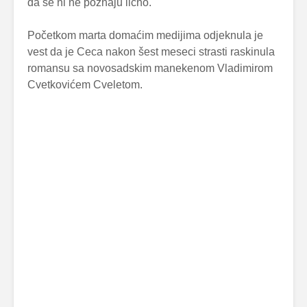
da se ni ne poznaju lično.
Početkom marta domaćim medijima odjeknula je
vest da je Ceca nakon šest meseci strasti raskinula
romansu sa novosadskim manekenom Vladimirom
Cvetkovićem Cveletom.