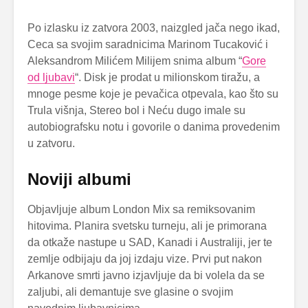
Po izlasku iz zatvora 2003, naizgled jača nego ikad,
Ceca sa svojim saradnicima Marinom Tucaković i
Aleksandrom Milićem Milijem snima album “
Gore
od ljubavi
“. Disk je prodat u milionskom tiražu, a
mnoge pesme koje je pevačica otpevala, kao što su
Trula višnja, Stereo bol i Neću dugo imale su
autobiografsku notu i govorile o danima provedenim
u zatvoru.
Noviji albumi
Objavljuje album London Mix sa remiksovanim
hitovima. Planira svetsku turneju, ali je primorana
da otkaže nastupe u SAD, Kanadi i Australiji, jer te
zemlje odbijaju da joj izdaju vize. Prvi put nakon
Arkanove smrti javno izjavljuje da bi volela da se
zaljubi, ali demantuje sve glasine o svojim