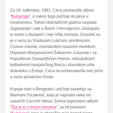
Za 18. rođendan, 1991, Ceca promoviše album
“
Babaroga
“, a nakon toga počinje da peva u
inostranstvu. Tokom dramatičnih godina raspada
Jugoslavije i rata u Bosni i Hercegovini, nastupala
je samo u dijaspori i nije ništa snimala. Dovodili su
je u vezu sa Vladanom Lukićem, prvotimcem
Crvene zvezde, zvezdarskim opasnim momkom
Dejanom Marjanovićem Šabanom, a kasnije i sa
Hajrudinom Samardžićem Harom, nekadašnjim
fudbalerom banjalučkog Borca i vlasnikom više
diskoteka u Evropi. Ceca ne komenatariše ove priče
o svom privatnom životu.
Kupuje stan u Beogradu i počinje saradnju sa
Marinom Tucaković, koja je napisala neke od
najvećih Cecinih hitova. Snima legendarni album
“
Šta je to u tvojim venama
“, sa hit pesmom