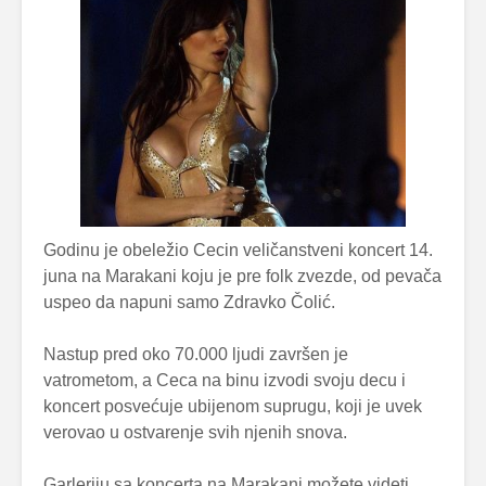
Godinu je obeležio Cecin veličanstveni koncert 14.
juna na Marakani koju je pre folk zvezde, od pevača
uspeo da napuni samo Zdravko Čolić.
Nastup pred oko 70.000 ljudi završen je
vatrometom, a Ceca na binu izvodi svoju decu i
koncert posvećuje ubijenom suprugu, koji je uvek
verovao u ostvarenje svih njenih snova.
Garleriju sa koncerta na Marakani možete videti