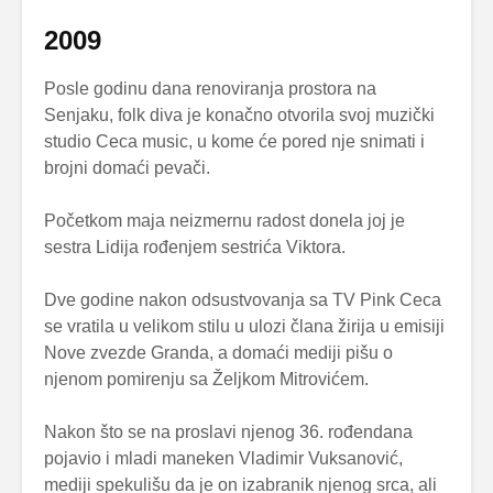
2009
Posle godinu dana renoviranja prostora na
Senjaku, folk diva je konačno otvorila svoj muzički
studio Ceca music, u kome će pored nje snimati i
brojni domaći pevači.
Početkom maja neizmernu radost donela joj je
sestra Lidija rođenjem sestrića Viktora.
Dve godine nakon odsustvovanja sa TV Pink Ceca
se vratila u velikom stilu u ulozi člana žirija u emisiji
Nove zvezde Granda, a domaći mediji pišu o
njenom pomirenju sa Željkom Mitrovićem.
Nakon što se na proslavi njenog 36. rođendana
pojavio i mladi maneken Vladimir Vuksanović,
mediji spekulišu da je on izabranik njenog srca, ali