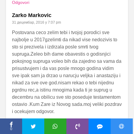
Odgovori
Zarko Markovic
31 децембар, 2016 у 7:07 pm
Postovana ceco zelim tebi i tvojoj porodici sve
najbolje u 2017gzelimti da nikad vise nedozivis to
sto si prezivela i izdrzala posle smrti tvog
supruga.Zeleo bih dame obavestis o godisnjici
pokojnog supruga voleo bih da zajedno sa vama da
prisustvujem i da vas posle mnogo godina vidim
sve ipak sam ja drzao u narucju veljka i anastaziju i
nikad za sve ove god.nisam rekao o tebi nijednu
pgrdnu rec,a istinu mnogima kada ti je suprug u
decembru na obilicu sve sto poseduje testamentom
ostavio .Kum Zare iz Novog sada.moj veliki pozdrav
i ocekujem odgovor.
Odgovori
0