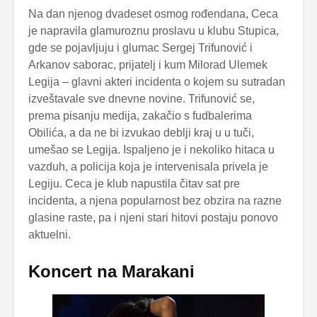
Na dan njenog dvadeset osmog rođendana, Ceca
je napravila glamuroznu proslavu u klubu Stupica,
gde se pojavljuju i glumac Sergej Trifunović i
Arkanov saborac, prijatelj i kum Milorad Ulemek
Legija – glavni akteri incidenta o kojem su sutradan
izveštavale sve dnevne novine. Trifunović se,
prema pisanju medija, zakačio s fudbalerima
Obilića, a da ne bi izvukao deblji kraj u u tuči,
umešao se Legija. Ispaljeno je i nekoliko hitaca u
vazduh, a policija koja je intervenisala privela je
Legiju. Ceca je klub napustila čitav sat pre
incidenta, a njena popularnost bez obzira na razne
glasine raste, pa i njeni stari hitovi postaju ponovo
aktuelni.
Koncert na Marakani