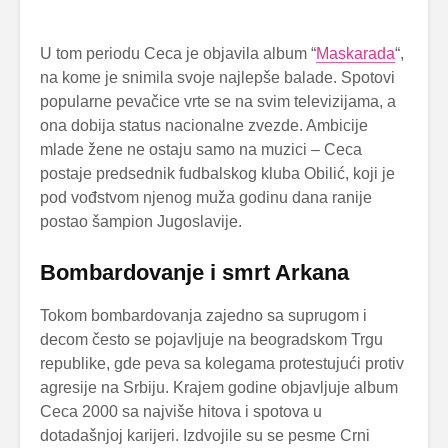
U tom periodu Ceca je objavila album “
Maskarada
“,
na kome je snimila svoje najlepše balade. Spotovi
popularne pevačice vrte se na svim televizijama, a
ona dobija status nacionalne zvezde. Ambicije
mlade žene ne ostaju samo na muzici – Ceca
postaje predsednik fudbalskog kluba Obilić, koji je
pod vođstvom njenog muža godinu dana ranije
postao šampion Jugoslavije.
Bombardovanje i smrt Arkana
Tokom bombardovanja zajedno sa suprugom i
decom često se pojavljuje na beogradskom Trgu
republike, gde peva sa kolegama protestujući protiv
agresije na Srbiju. Krajem godine objavljuje album
Ceca 2000 sa najviše hitova i spotova u
dotadašnjoj karijeri. Izdvojile su se pesme Crni