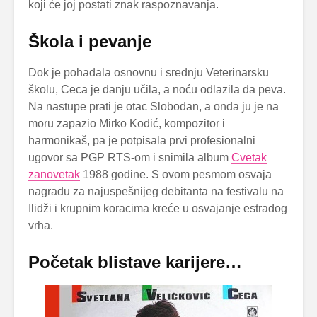
koji će joj postati znak raspoznavanja.
Škola i pevanje
Dok je pohađala osnovnu i srednju Veterinarsku
školu, Ceca je danju učila, a noću odlazila da peva.
Na nastupe prati je otac Slobodan, a onda ju je na
moru zapazio Mirko Kodić, kompozitor i
harmonikaš, pa je potpisala prvi profesionalni
ugovor sa PGP RTS-om i snimila album
Cvetak
zanovetak
1988 godine. S ovom pesmom osvaja
nagradu za najuspešnijeg debitanta na festivalu na
Ilidži i krupnim koracima kreće u osvajanje estradog
vrha.
Početak blistave karijere…