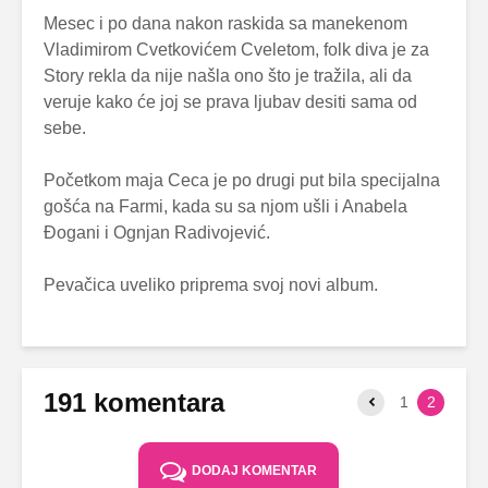
Mesec i po dana nakon raskida sa manekenom
Vladimirom Cvetkovićem Cveletom, folk diva je za
Story rekla da nije našla ono što je tražila, ali da
veruje kako će joj se prava ljubav desiti sama od
sebe.
Početkom maja Ceca je po drugi put bila specijalna
gošća na Farmi, kada su sa njom ušli i Anabela
Đogani i Ognjan Radivojević.
Pevačica uveliko priprema svoj novi album.
191 komentara
1
2
DODAJ KOMENTAR