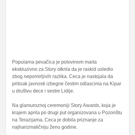
Popularna pevačica je polovinom marta
ekskluzivno za Story otkrila da je raskid usledio
zbog nepomirljivih razlika. Ceca je nastojala da
pritisak javnosti izbegne čestim odlascima na Kipar
u društvu dece i sestre Lidije.
Na glamuroznoj ceremoniji Story Awards, koja je
krajem aprila po drugi put organizovana u Pozorištu
na Terazijama, Ceca je dobila priznanje za
najharizmatičniju ženu godine.