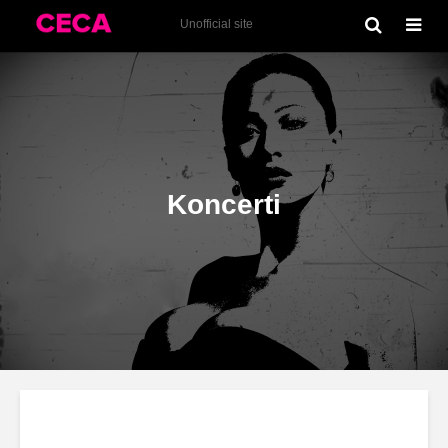
Sve slike
Unofficial site
Koncerti