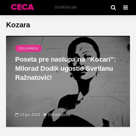
Unofficial site
Kozara
CECA PRESS
Poseta pre nastupa na “Kozari”:
Milorad Dodik ugostio Svetlanu
Ražnatović!
13 јул, 2013
599 pregleda