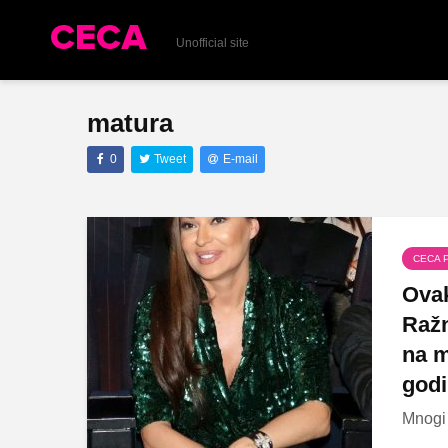
Unofficial site
matura
0
Tweet
E-mail
CECA 
Ovak
Ražn
na m
godi
Mnogi 