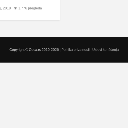
ј, 2018
1.776 pregleda
Copyright © Ceca.rs 2010-2026 |
Politika privatnosti
|
Uslovi korišćenja