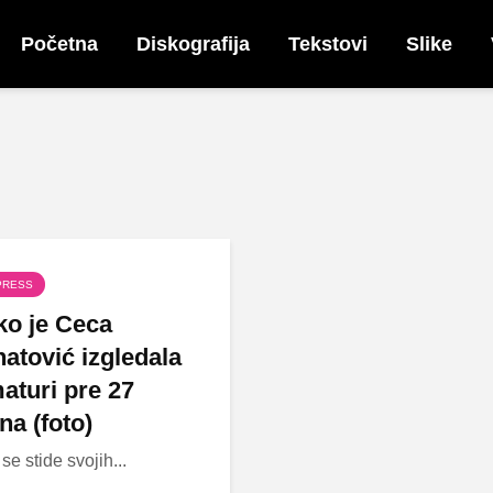
Početna
Diskografija
Tekstovi
Slike
PRESS
o je Ceca
atović izgledala
aturi pre 27
na (foto)
se stide svojih...