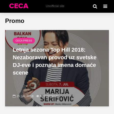
Unofficial site
Promo
CECA PRESS
Letnja sezona Top Hill 2018:
Nezaboravan provod uz svetske
DJ-eve i poznata imena domaće
scene
26 јун, 2018
682 pregleda