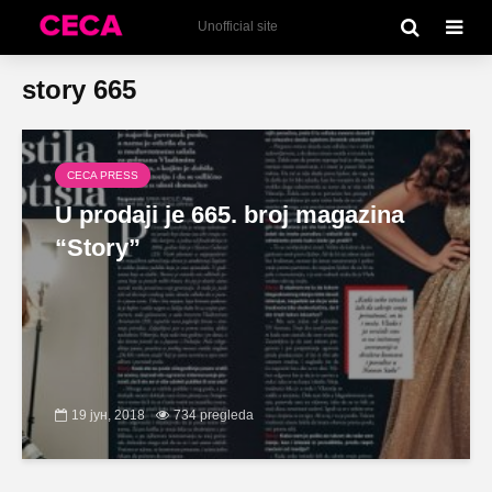
Unofficial site
story 665
CECA PRESS
U prodaji je 665. broj magazina
“Story”
19 јун, 2018
734 pregleda