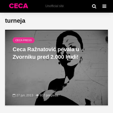
Unofficial site
turneja
CECA PRESS
Ceca Ražnatović pevala u
Zvorniku pred 2.000 ljudi!
27 јул, 2013
607 pregleda