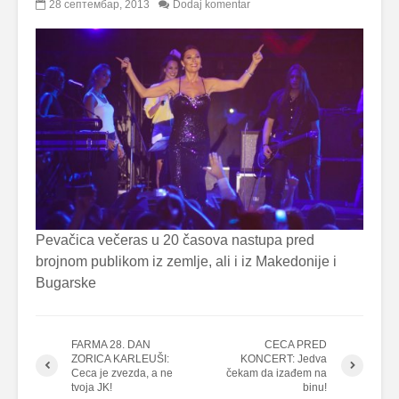
28 септембар, 2013
Dodaj komentar
Pevačica večeras u 20 časova nastupa pred
brojnom publikom iz zemlje, ali i iz Makedonije i
Bugarske
FARMA 28. DAN
CECA PRED
ZORICA KARLEUŠI:
KONCERT: Jedva
Ceca je zvezda, a ne
čekam da izađem na
tvoja JK!
binu!