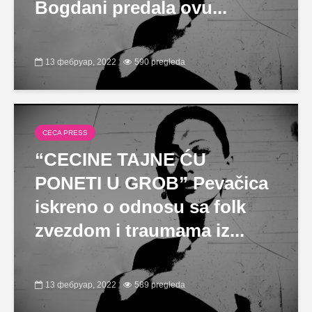
Bogdani predala ovu...
13 фебруар, 2022
590 pregleda
CECA PRESS
“CECINE TAJNE ĆU
PONETI U GROB” Pevačica
iskreno o odnosu sa folk
zvezdom i traumama iz...
13 фебруар, 2022
589 pregleda