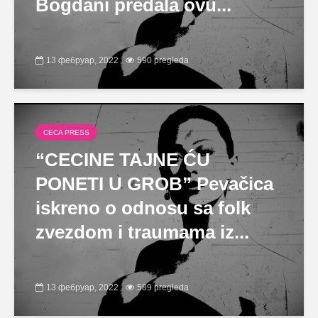
Bogdani predala ovu...
13 фебруар, 2022
590 pregleda
CECA PRESS
“CECINE TAJNE ĆU
PONETI U GROB” Pevačica
iskreno o odnosu sa folk
zvezdom i traumama iz...
13 фебруар, 2022
589 pregleda