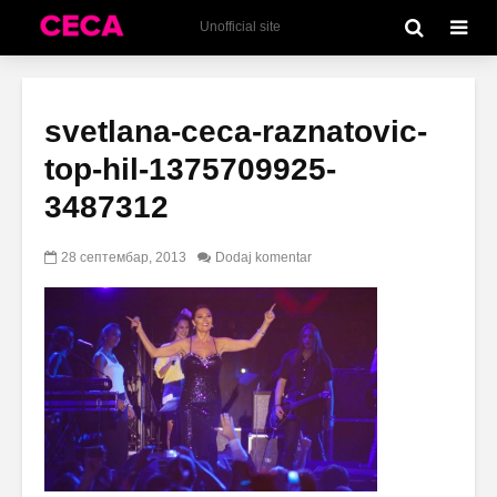
Unofficial site
svetlana-ceca-raznatovic-
top-hil-1375709925-
3487312
28 септембар, 2013
Dodaj komentar