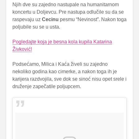
Njih dve su zajedno nastupale na humanitarnom
koncertu u Doljevcu. Pre nastupa odlučile su da se
raspevaju uz
Cecinu
pesmu “Nevinost”. Nakon toga
poljubile su se u usta.
Pogledajte koja je besna kola kupila Katarina
Živković!
Podsećamo, Milica i Kaća živeli su zajedno
nekoliko godina kao cimerke, a nakon toga ih je
karijera razdvojila, sve dok se sinoć nisu opet srele i
druženje zapečatile poljupcem.