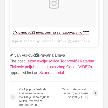
@cicamica022 moja cimi i ja se raspevavamo ???
A post shared by
Katarina Zivkovic
(@katarina2789) on
Apr 
Ivan Vuković
Privatna arhiva
The post
Lezbo akcija: Milica Todorović i Katarina
Živković poljubile se u usta zbog Cece! (VIDEO)
appeared first on
Scandal portal
.
ONA je prva čestitala!
Cecu znate, a ovako
Ova naša najveća
sada izgleda njena
zvezda je lično izljubila
sestra! (VIDEO)
Milicu Pavlović za
rođendan! (foto)