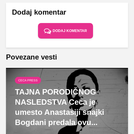
Dodaj komentar
DODAJ KOMENTAR
Povezane vesti
CECA PRESS
TAJNA PORODIČNOG
NASLEDSTVA Ceca je
umesto Anastasiji snajki
Bogdani predala ovu...