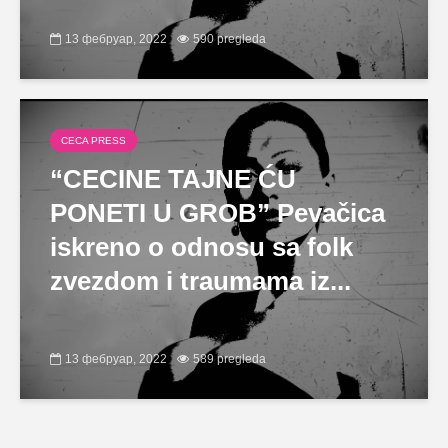
13 фебруар, 2022
590 pregleda
CECA PRESS
“CECINE TAJNE ĆU
PONETI U GROB” Pevačica
iskreno o odnosu sa folk
zvezdom i traumama iz...
13 фебруар, 2022
589 pregleda