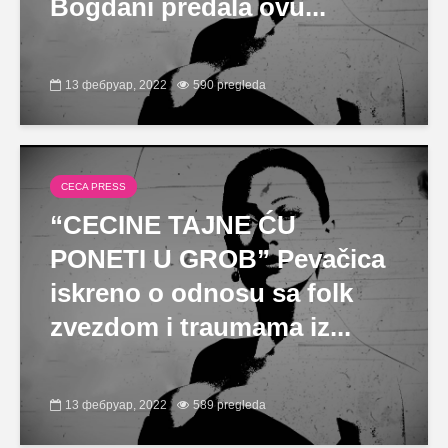
Bogdani predala ovu...
13 фебруар, 2022
590 pregleda
CECA PRESS
“CECINE TAJNE ĆU
PONETI U GROB” Pevačica
iskreno o odnosu sa folk
zvezdom i traumama iz...
13 фебруар, 2022
589 pregleda