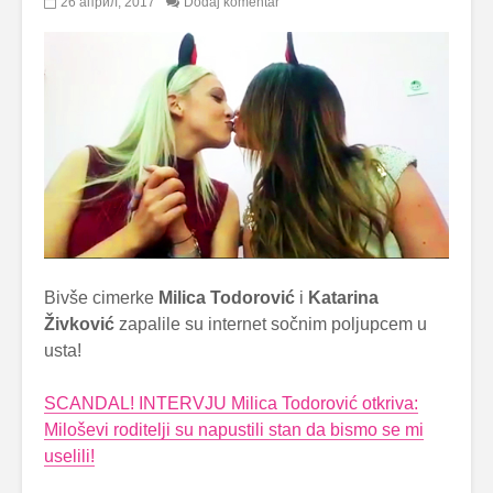
26 април, 2017
Dodaj komentar
Bivše cimerke
Milica Todorović
i
Katarina
Živković
zapalile su internet sočnim poljupcem u
usta!
SCANDAL! INTERVJU Milica Todorović otkriva:
Miloševi roditelji su napustili stan da bismo se mi
uselili!