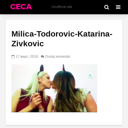
Unofficial site
Milica-Todorovic-Katarina-
Zivkovic
17 март, 2018
Dodaj komentar