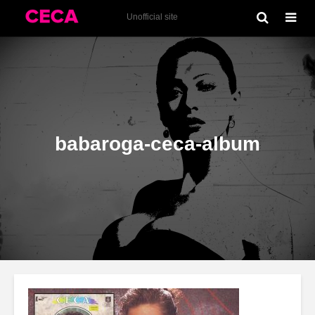
Babaroga (1991) album
Unofficial site
babaroga-ceca-album