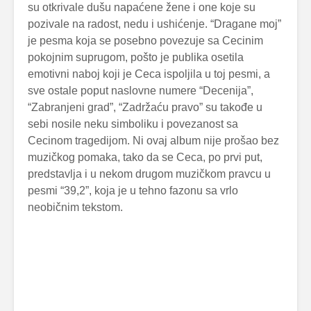
su otkrivale dušu napaćene žene i one koje su
pozivale na radost, nedu i ushićenje. “Dragane moj”
je pesma koja se posebno povezuje sa Cecinim
pokojnim suprugom, pošto je publika osetila
emotivni naboj koji je Ceca ispoljila u toj pesmi, a
sve ostale poput naslovne numere “Decenija”,
“Zabranjeni grad”, “Zadržaću pravo” su takođe u
sebi nosile neku simboliku i povezanost sa
Cecinom tragedijom. Ni ovaj album nije prošao bez
muzičkog pomaka, tako da se Ceca, po prvi put,
predstavlja i u nekom drugom muzičkom pravcu u
pesmi “39,2”, koja je u tehno fazonu sa vrlo
neobičnim tekstom.