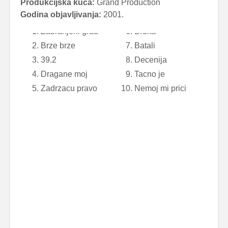
Produkcijska kuća:
Grand Production
Godina objavljivanja:
2001.
Zabranjeni grad
Bruka
Brze brze
Batali
39.2
Decenija
Dragane moj
Tacno je
Zadrzacu pravo
Nemoj mi prici