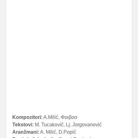
Kompozitori:
A.Milić, Φοιβοσ
Tekstovi:
M. Tucakovič, Lj. Jorgovanović
Aranžmani:
A. Milić, D.Popić