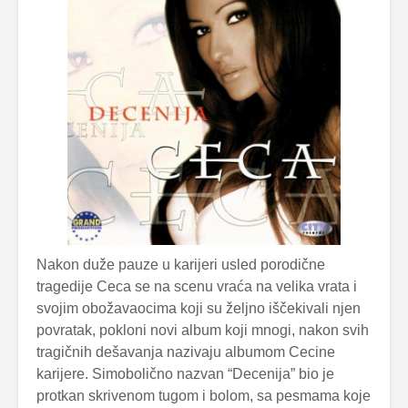
Nakon duže pauze u karijeri usled porodične
tragedije Ceca se na scenu vraća na velika vrata i
svojim obožavaocima koji su željno iščekivali njen
povratak, pokloni novi album koji mnogi, nakon svih
tragičnih dešavanja nazivaju albumom Cecine
karijere. Simobolično nazvan “Decenija” bio je
protkan skrivenom tugom i bolom, sa pesmama koje