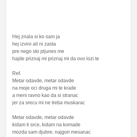
Hej znala si ko sam ja
hej izvini ali ni zasta
pre nego sto pljunes me
hajde priznaj mi priznaj mi da ovo lozi te
Ref.
Metar odavde, metar odavde
na moje oci druga mi te krade
a meni ravno kao da si stranac
jer za srecu mi ne treba muskarac
Metar odavde, metar odavde
kidam ti srce, kidam na komade
mozda sam djubre, najgori mesanac