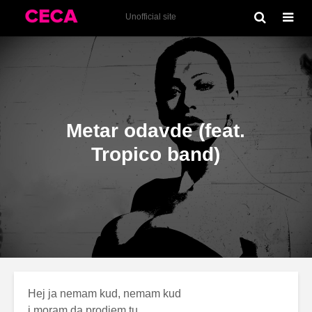
Autogram (2016)
Unofficial site
Metar odavde (feat.
Tropico band)
Hej ja nemam kud, nemam kud
i moram da prodjem tu