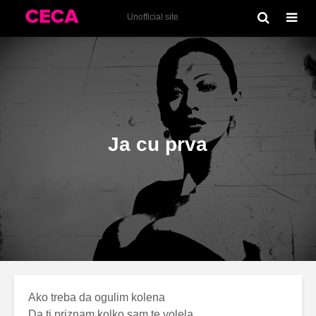
Ceca (2000)
Unofficial site
Ja cu prva
Ako treba da ogulim kolena
Da ti priznam kolko sam te volela