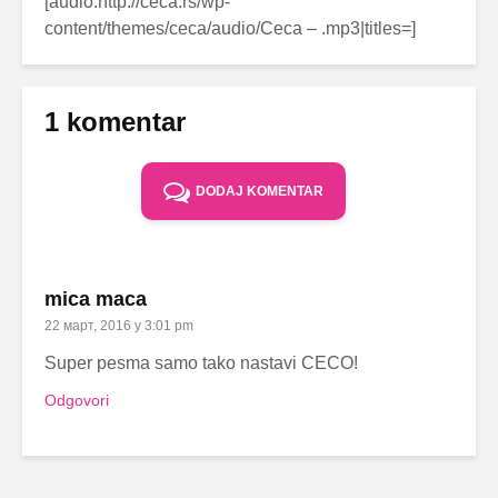
[audio:http://ceca.rs/wp-
content/themes/ceca/audio/Ceca –
.mp3|titles=
]
1 komentar
DODAJ KOMENTAR
mica maca
22 март, 2016 у 3:01 pm
Super pesma samo tako nastavi CECO!
Odgovori