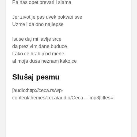
Pa nas opet prevari i slama
Jer zivot je pas uvek pokvari sve
Uzme i da ono najlepse
Isuse daj mi lavlje srce
da prezivim dane buduce
Lako ce hrabiji od mene
al moja dusa neznam kako ce
Slušaj pesmu
[audio:http://ceca.rs/wp-
content/themes/ceca/audio/Ceca –
.mp3|titles=
]