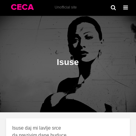
Emotivna Luda (1996)
Unofficial site
Isuse
Isuse daj mi lavlje srce
da prezivim dane buduce