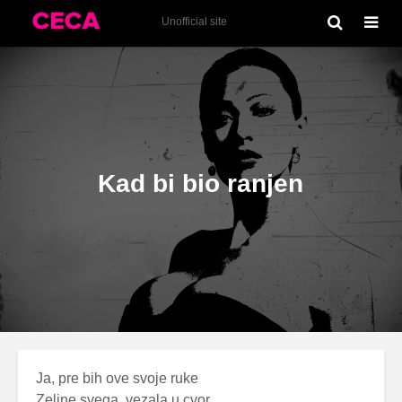
Emotivna Luda (1996)
Unofficial site
Kad bi bio ranjen
Ja, pre bih ove svoje ruke
Zeljne svega, vezala u cvor