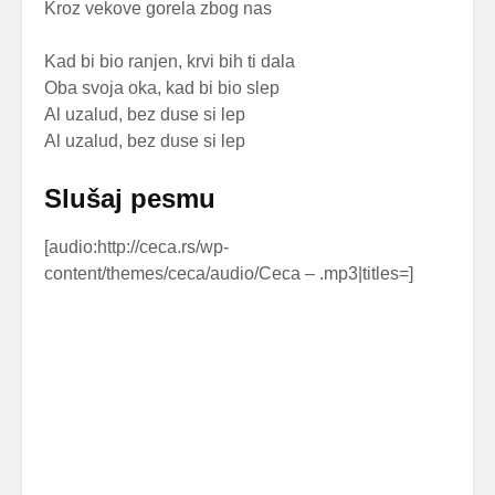
Kroz vekove gorela zbog nas
Kad bi bio ranjen, krvi bih ti dala
Oba svoja oka, kad bi bio slep
Al uzalud, bez duse si lep
Al uzalud, bez duse si lep
Slušaj pesmu
[audio:http://ceca.rs/wp-
content/themes/ceca/audio/Ceca –
.mp3|titles=
]