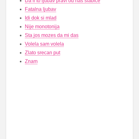
Da li to ljubav pravi od nas slabice
Fatalna ljubav
Idi dok si mlad
Nije monotonija
Sta jos mozes da mi das
Volela sam volela
Zlato srecan put
Znam