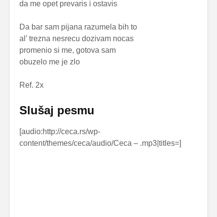
da me opet prevaris i ostavis
Da bar sam pijana razumela bih to
al’ trezna nesrecu dozivam nocas
promenio si me, gotova sam
obuzelo me je zlo
Ref. 2x
Slušaj pesmu
[audio:http://ceca.rs/wp-
content/themes/ceca/audio/Ceca –
.mp3|titles=
]