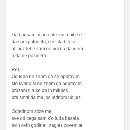
Da bar sam pijana otreznila bih se
da sam poludela, izlecila bih se
al’ bez tebe sam nemocna da idem
a da ne posrcem
Ref.
Od tebe ne znam da se oporavim
sto kvario si ne znam da popravim
pruzam ti ruke da ih milujes
pre smrti da me jos jednom ubijes
Odjednom stize me
sve od cega sam k’o luda bezala
svih ovih godina i naglas zovem te