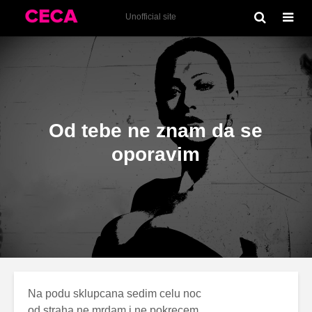
Gore od ljubavi (2004)
Unofficial site
Od tebe ne znam da se
oporavim
Na podu sklupcana sedim celu noc
od straha ne mrdam i ne pokrecem