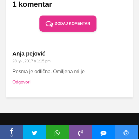
1 komentar
DODAJ KOMENTAR
Anja pejović
28 јун, 2017 у 1:15 pm
Pesma je odlična. Omiljena mi je
Odgovori
Copyright © Ceca.rs 2010-2026 |
Politika privatnosti
|
Uslovi korišćenja
0