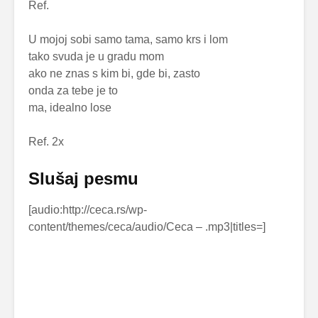
Ref.
U mojoj sobi samo tama, samo krs i lom
tako svuda je u gradu mom
ako ne znas s kim bi, gde bi, zasto
onda za tebe je to
ma, idealno lose
Ref. 2x
Slušaj pesmu
[audio:http://ceca.rs/wp-
content/themes/ceca/audio/Ceca –
.mp3|titles=
]