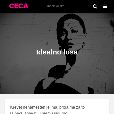
Idealno loša (2006)
Unofficial site
Idealno losa
Krevet nenamesten je, ma, briga me za to
ja necu spavati u njemu sigurno