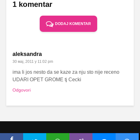
1 komentar
DODAJ KOMENTAR
aleksandra
30 мај, 2011 у 11:02 pm
ima li jos nesto da se kaze za nju sto nije receno
UDARI OPET GROME tj Cecki
Odgovori
Copyright © Ceca.rs 2010-2026 |
Politika privatnosti
|
Uslovi korišćenja