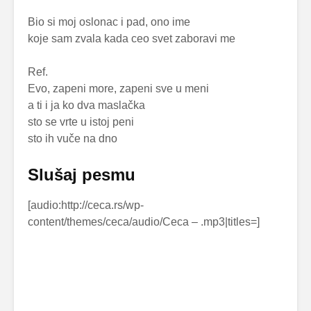
Bio si moj oslonac i pad, ono ime
koje sam zvala kada ceo svet zaboravi me
Ref.
Evo, zapeni more, zapeni sve u meni
a ti i ja ko dva maslačka
sto se vrte u istoj peni
sto ih vuče na dno
Slušaj pesmu
[audio:http://ceca.rs/wp-
content/themes/ceca/audio/Ceca –
.mp3|titles=
]