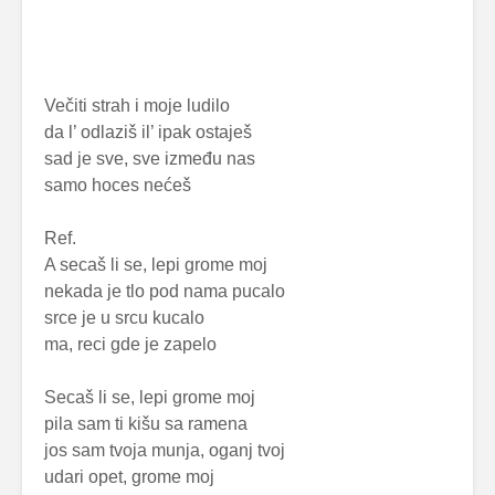
Večiti strah i moje ludilo
da l’ odlaziš il’ ipak ostaješ
sad je sve, sve između nas
samo hoces nećeš
Ref.
A secaš li se, lepi grome moj
nekada je tlo pod nama pucalo
srce je u srcu kucalo
ma, reci gde je zapelo
Secaš li se, lepi grome moj
pila sam ti kišu sa ramena
jos sam tvoja munja, oganj tvoj
udari opet, grome moj