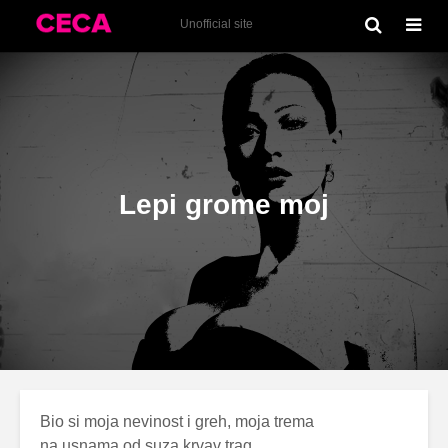
Idealno loša (2006)
Unofficial site
Lepi grome moj
Bio si moja nevinost i greh, moja trema
na usnama od suza krvav trag