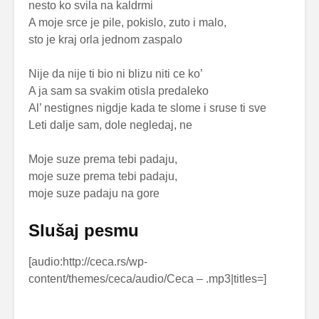
nesto ko svila na kaldrmi
A moje srce je pile, pokislo, zuto i malo,
sto je kraj orla jednom zaspalo
Nije da nije ti bio ni blizu niti ce ko’
A ja sam sa svakim otisla predaleko
Al’ nestignes nigdje kada te slome i sruse ti sve
Leti dalje sam, dole negledaj, ne
Moje suze prema tebi padaju,
moje suze prema tebi padaju,
moje suze padaju na gore
Slušaj pesmu
[audio:http://ceca.rs/wp-
content/themes/ceca/audio/Ceca –
.mp3|titles=
]