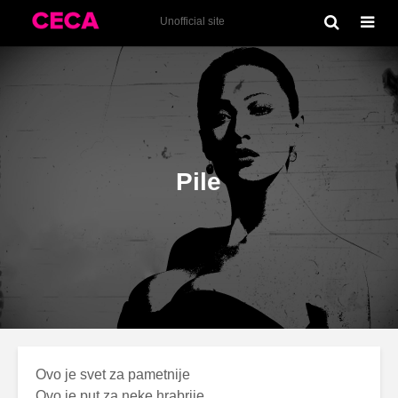
Idealno loša (2006)
Unofficial site
Pile
Ovo je svet za pametnije
Ovo je put za neke hrabrije