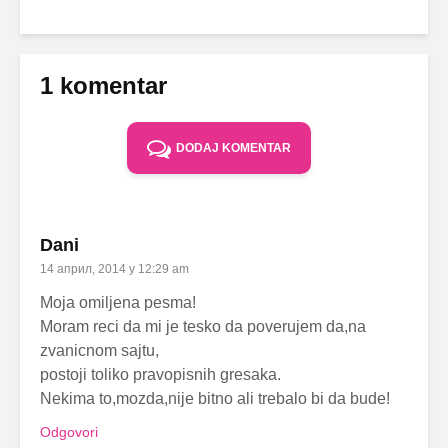
1 komentar
DODAJ KOMENTAR
Dani
14 април, 2014 у 12:29 am
Moja omiljena pesma!
Moram reci da mi je tesko da poverujem da,na
zvanicnom sajtu,
postoji toliko pravopisnih gresaka.
Nekima to,mozda,nije bitno ali trebalo bi da bude!
Odgovori