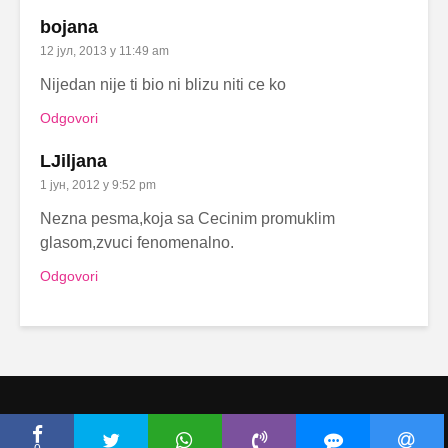
bojana
12 јул, 2013 у 11:49 am
Nijedan nije ti bio ni blizu niti ce ko
Odgovori
LJiljana
1 јун, 2012 у 9:52 pm
Nezna pesma,koja sa Cecinim promuklim
glasom,zvuci fenomenalno.
Odgovori
Copyright © Ceca.rs 2010-2026 |
Politika privatnosti
|
Uslovi korišćenja