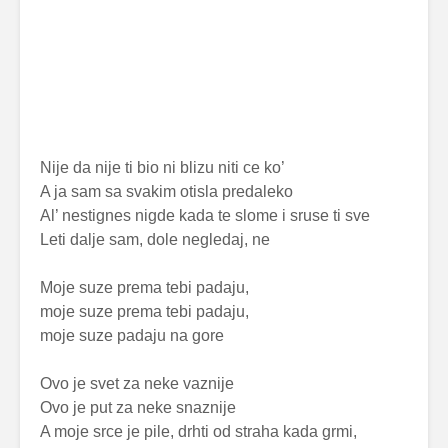
Nije da nije ti bio ni blizu niti ce ko’
A ja sam sa svakim otisla predaleko
Al’ nestignes nigde kada te slome i sruse ti sve
Leti dalje sam, dole negledaj, ne
Moje suze prema tebi padaju,
moje suze prema tebi padaju,
moje suze padaju na gore
Ovo je svet za neke vaznije
Ovo je put za neke snaznije
A moje srce je pile, drhti od straha kada grmi,