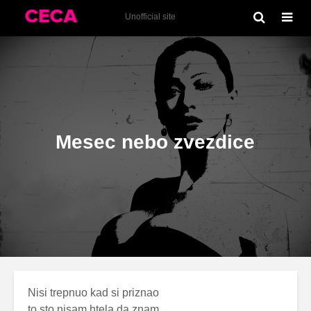
Kukavica (1993)
Unofficial site
Mesec nebo zvezdice
Nisi trepnuo kad si priznao
to sto nisam htela da znam