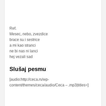
Ref.
Mesec, nebo, zvezdice
brace su i sestrice
a mi kao stranci
ne bi nas ni lanci
hej vezali sad
Slušaj pesmu
[audio:http://ceca.rs/wp-
content/themes/ceca/audio/Ceca –
.mp3|titles=
]