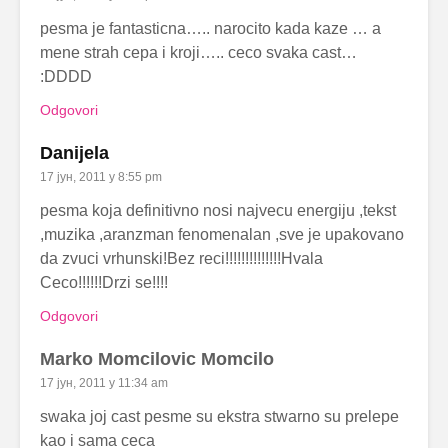
pesma je fantasticna….. narocito kada kaze … a
mene strah cepa i kroji….. ceco svaka cast…
:DDDD
Odgovori
Danijela
17 јун, 2011 у 8:55 pm
pesma koja definitivno nosi najvecu energiju ,tekst
,muzika ,aranzman fenomenalan ,sve je upakovano
da zvuci vrhunski!Bez reci!!!!!!!!!!!!!!Hvala
Ceco!!!!!!Drzi se!!!!
Odgovori
Marko Momcilovic Momcilo
17 јун, 2011 у 11:34 am
swaka joj cast pesme su ekstra stwarno su prelepe
kao i sama ceca