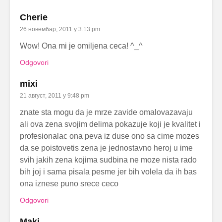
Cherie
26 новембар, 2011 у 3:13 pm
Wow! Ona mi je omiljena ceca! ^_^
Odgovori
mixi
21 август, 2011 у 9:48 pm
znate sta mogu da je mrze zavide omalovazavaju
ali ova zena svojim delima pokazuje koji je kvalitet i
profesionalac ona peva iz duse ono sa cime mozes
da se poistovetis zena je jednostavno heroj u ime
svih jakih zena kojima sudbina ne moze nista rado
bih joj i sama pisala pesme jer bih volela da ih bas
ona iznese puno srece ceco
Odgovori
Maki