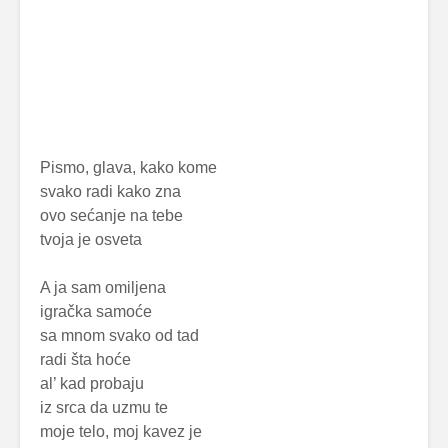
Pismo, glava, kako kome
svako radi kako zna
ovo sećanje na tebe
tvoja je osveta
A ja sam omiljena
igračka samoće
sa mnom svako od tad
radi šta hoće
al’ kad probaju
iz srca da uzmu te
moje telo, moj kavez je