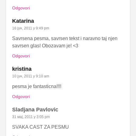
Odgovori
Katarina
16 јун, 2011 у 9:49 pm
Savrsena pesma, savrsen tekst i naravno taj njen
savrsen glas! Obozavam je! <3
Odgovori
kristina
10 јун, 2011 у 9:10 am
pesma je fantasticna!!!!
Odgovori
Sladjana Pavlovic
31 мај, 2011 у 3:05 pm
SVAKA CAST ZA PESMU