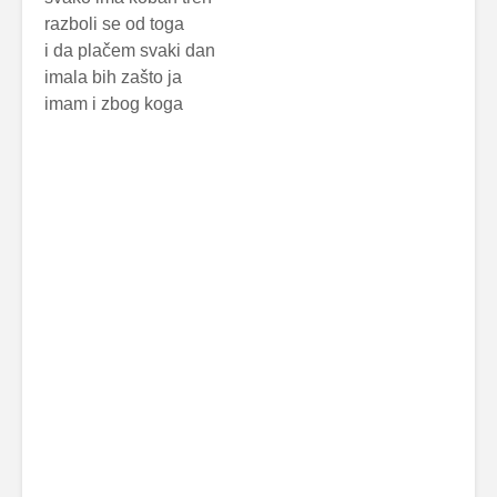
razboli se od toga
i da plačem svaki dan
imala bih zašto ja
imam i zbog koga