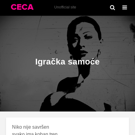
Ljubav živi (2011)
Unofficial site
Igračka samoće
Niko nije savršen
svako ima koban tren