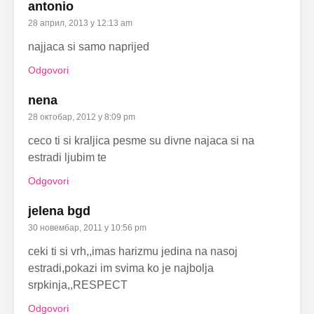
antonio
28 април, 2013 у 12:13 am
najjaca si samo naprijed
Odgovori
nena
28 октобар, 2012 у 8:09 pm
ceco ti si kraljica pesme su divne najaca si na
estradi ljubim te
Odgovori
jelena bgd
30 новембар, 2011 у 10:56 pm
ceki ti si vrh,,imas harizmu jedina na nasoj
estradi,pokazi im svima ko je najbolja
srpkinja,,RESPECT
Odgovori