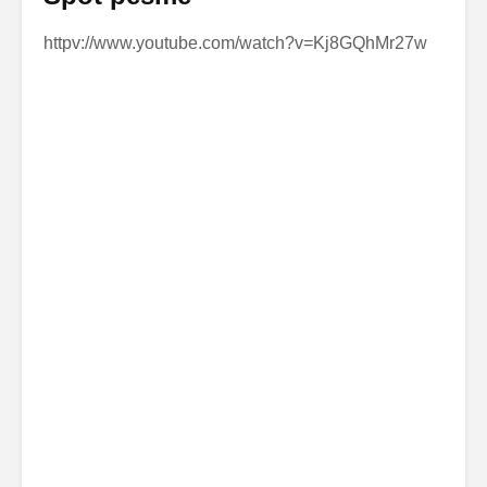
httpv://www.youtube.com/watch?v=Kj8GQhMr27w