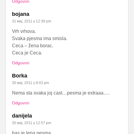
Odgovori
bojana
31 мај, 2011 у 12:39 pm
Vrh vrhova.
Svaka pjesma ima smisla.
Ceca – žena borac.
Ceca je Ceca.
Odgovori
Borka
30 мај, 2011 у 8:03 pm
Nema sta svaka joj cast…pesma je extraaa….
Odgovori
danijela
30 мај, 2011 у 12:57 pm
bas je lepa pesma