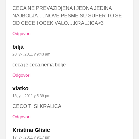
CECA NE PREVAZIDjENA I JEDNA JEDINA
NAJBOLJA…..NOVE PESME SU SUPER TO SE
OD CECE I OCEKIVALO….KRALJICA<3
Odgovori
bilja
20 јун, 2011 у 9:43 am
ceca je ceca,nema bolje
Odgovori
vlatko
18 јун, 2011 у 5:39 pm
CECO TI SI KRALICA
Odgovori
Kristina Glisic
17 јун, 2011 у 9:17 pm