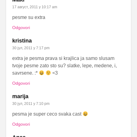
17 август, 2011 у 10:17 am
pesme su extra
Odgovori
kristina
30 јул, 2011 у 7:17 pm
extra je pesma prava si krajlica ja samo slusam
tvoje pesme zato sto su? slatke, lepe, medene, i,
savrsene. :*
<3
Odgovori
marija
30 јул, 2011 у 7:10 pm
pesma je super ceco svaka cast
Odgovori