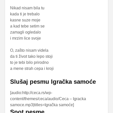
Nikad nisam bila tu
kada ti je trebalo
kasne suze moje
a kad tebe setim se
zamagli ogledalo
i mrzim lice svoje
O, zašto nisam videla
da ti život tako lepo stoji
to je tebi bilo prirodno
a mene strah cepa i kroji
Slušaj pesmu Igračka samoće
[audio:http://ceca.rs/wp-
content/themes/ceca/audio/Ceca – Igracka
samoce.mp3|titles=Igračka samoće]
Spot pesme