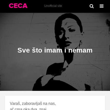
Ljubav živi (2011)
Unofficial site
Sve što imam i nemam
Varaš, zaboravljaš na nas,
al’ crna oka dva, znaj,