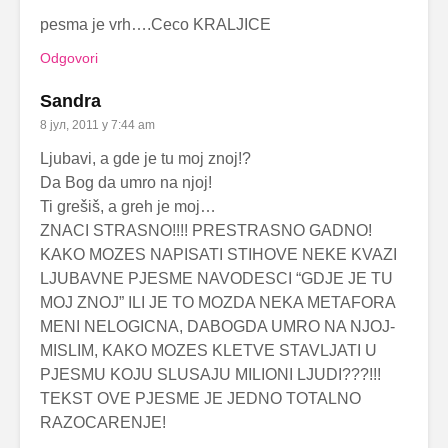
pesma je vrh….Ceco KRALJICE
Odgovori
Sandra
8 јул, 2011 у 7:44 am
Ljubavi, a gde je tu moj znoj!?
Da Bog da umro na njoj!
Ti grešiš, a greh je moj…
ZNACI STRASNO!!!! PRESTRASNO GADNO!
KAKO MOZES NAPISATI STIHOVE NEKE KVAZI
LJUBAVNE PJESME NAVODESCI “GDJE JE TU
MOJ ZNOJ” ILI JE TO MOZDA NEKA METAFORA
MENI NELOGICNA, DABOGDA UMRO NA NJOJ-
MISLIM, KAKO MOZES KLETVE STAVLJATI U
PJESMU KOJU SLUSAJU MILIONI LJUDI???!!!
TEKST OVE PJESME JE JEDNO TOTALNO
RAZOCARENJE!