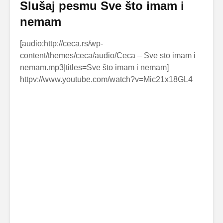
Slušaj pesmu Sve što imam i
nemam
[audio:http://ceca.rs/wp-
content/themes/ceca/audio/Ceca – Sve sto imam i
nemam.mp3|titles=Sve što imam i nemam]
httpv://www.youtube.com/watch?v=Mic21x18GL4