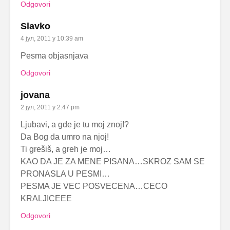
Odgovori
Slavko
4 јул, 2011 у 10:39 am
Pesma objasnjava
Odgovori
jovana
2 јул, 2011 у 2:47 pm
Ljubavi, a gde je tu moj znoj!?
Da Bog da umro na njoj!
Ti grešiš, a greh je moj…
KAO DA JE ZA MENE PISANA…SKROZ SAM SE
PRONASLA U PESMI…
PESMA JE VEC POSVECENA…CECO
KRALJICEEE
Odgovori