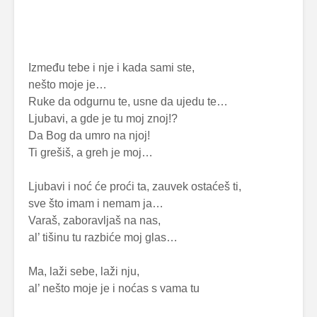
Između tebe i nje i kada sami ste,
nešto moje je…
Ruke da odgurnu te, usne da ujedu te…
Ljubavi, a gde je tu moj znoj!?
Da Bog da umro na njoj!
Ti grešiš, a greh je moj…
Ljubavi i noć će proći ta, zauvek ostaćeš ti,
sve što imam i nemam ja…
Varaš, zaboravljaš na nas,
al’ tišinu tu razbiće moj glas…
Ma, laži sebe, laži nju,
al’ nešto moje je i noćas s vama tu