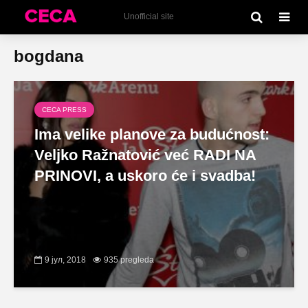
Unofficial site
bogdana
CECA PRESS
Ima velike planove za budućnost:
Veljko Ražnatović već RADI NA
PRINOVI, a uskoro će i svadba!
9 јул, 2018
935 pregleda