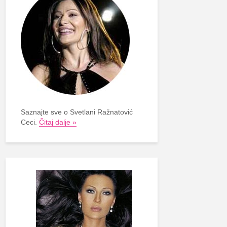
Saznajte sve o Svetlani Ražnatović
Ceci.
Čitaj dalje »