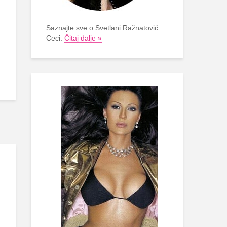
Saznajte sve o Svetlani Ražnatović
Ceci.
Čitaj dalje »