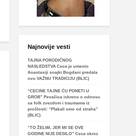
Najnovije vesti
TAJNA PORODIČNOG
NASLEDSTVA Ceca je umesto
Anastasiji snajki Bogdani predala
ovu VAŽNU TRADICIJU (BLIC)
“CECINE TAJNE ĆU PONETI U
GROB” Pevačica iskreno o odnosu
sa folk zvezdom i traumama iz
prošlosti: “Plakali smo od straha”
(BLIC)
“TO ŽELIM, JER MI SE OVE
GODINE NIJE DESILO” Ceca skroz