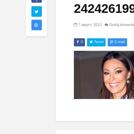
0
24242619
7 август, 2013
Dodaj komenta
0
Tweet
E-mail