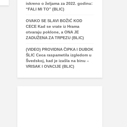
iskreno o željama za 2022. godinu:
“FALI MI TO” (BLIC)
OVAKO SE SLAVI BOŽIĆ KOD
CECE Kad se vrate iz Hrama
otvaraju poklone, a ONA JE
ZADUŽENA ZA TRPEZU (BLIC)
(VIDEO) PROVIDNA ČIPKA I DUBOK
ŠLIC Ceca raspametila izgledom u
Švedskoj, kad je izašla na binu –
VRISAK I OVACIJE (BLIC)