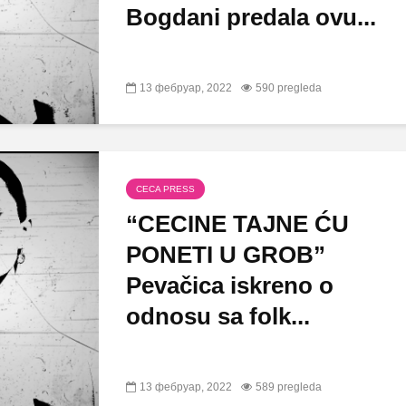
Bogdani predala ovu...
13 фебруар, 2022
590 pregleda
CECA PRESS
“CECINE TAJNE ĆU
PONETI U GROB”
Pevačica iskreno o
odnosu sa folk...
13 фебруар, 2022
589 pregleda