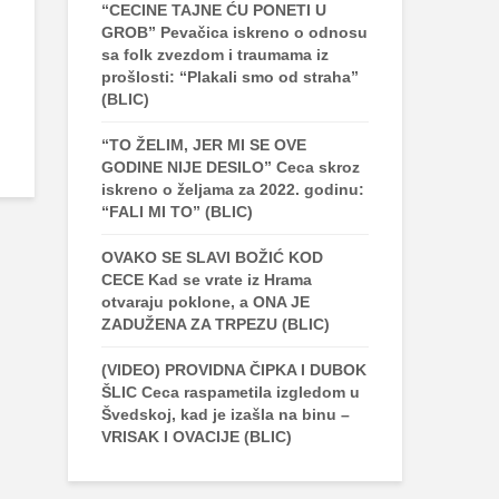
“CECINE TAJNE ĆU PONETI U
GROB” Pevačica iskreno o odnosu
sa folk zvezdom i traumama iz
prošlosti: “Plakali smo od straha”
(BLIC)
“TO ŽELIM, JER MI SE OVE
GODINE NIJE DESILO” Ceca skroz
iskreno o željama za 2022. godinu:
“FALI MI TO” (BLIC)
OVAKO SE SLAVI BOŽIĆ KOD
CECE Kad se vrate iz Hrama
otvaraju poklone, a ONA JE
ZADUŽENA ZA TRPEZU (BLIC)
(VIDEO) PROVIDNA ČIPKA I DUBOK
ŠLIC Ceca raspametila izgledom u
Švedskoj, kad je izašla na binu –
VRISAK I OVACIJE (BLIC)