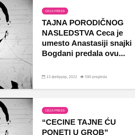
CECA PRESS
TAJNA PORODIČNOG
NASLEDSTVA Ceca je
umesto Anastasiji snajki
Bogdani predala ovu...
13 фебруар, 2022
590 pregleda
CECA PRESS
“CECINE TAJNE ĆU
PONETI U GROB”