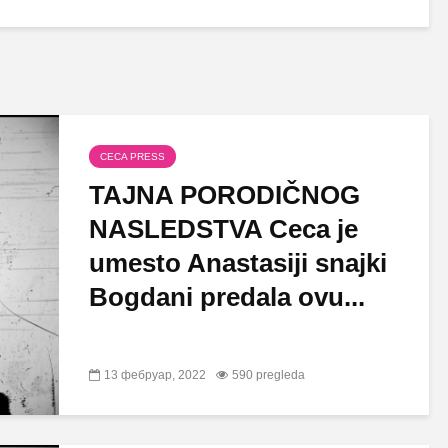
CECA PRESS
TAJNA PORODIČNOG
NASLEDSTVA Ceca je
umesto Anastasiji snajki
Bogdani predala ovu...
13 фебруар, 2022
590 pregleda