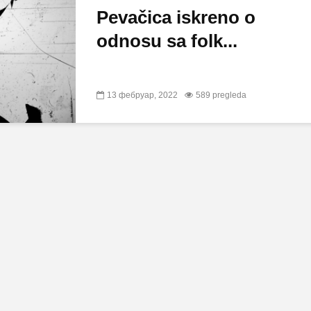
Pevačica iskreno o
odnosu sa folk...
13 фебруар, 2022
589 pregleda