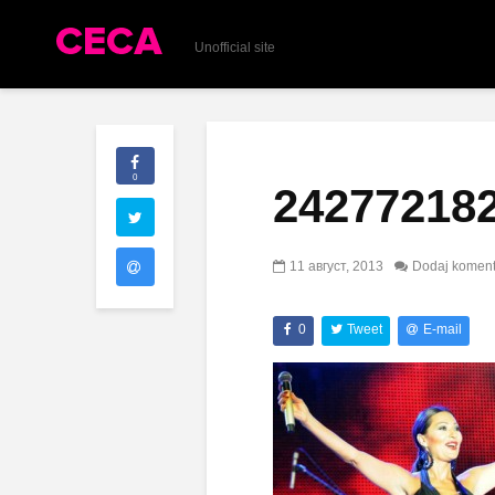
Unofficial site
0
24277218
11 август, 2013
Dodaj koment
0
Tweet
E-mail