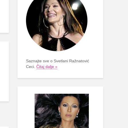
Saznajte sve o Svetlani Ražnatović
Ceci.
Čitaj dalje »