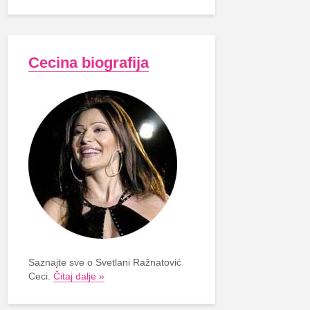
Cecina biografija
Saznajte sve o Svetlani Ražnatović
Ceci.
Čitaj dalje »