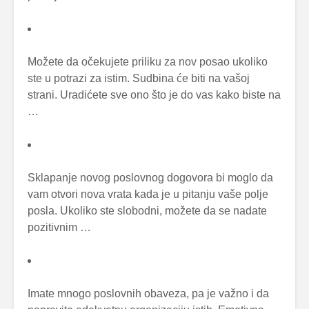
Možete da očekujete priliku za nov posao ukoliko
ste u potrazi za istim. Sudbina će biti na vašoj
strani. Uradićete sve ono što je do vas kako biste na
…
Sklapanje novog poslovnog dogovora bi moglo da
vam otvori nova vrata kada je u pitanju vaše polje
posla. Ukoliko ste slobodni, možete da se nadate
pozitivnim …
Imate mnogo poslovnih obaveza, pa je važno i da