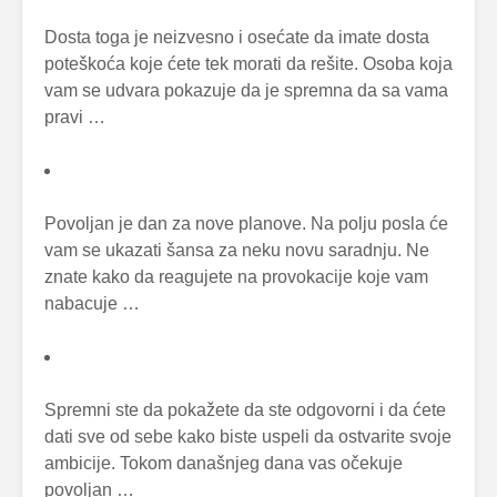
Dosta toga je neizvesno i osećate da imate dosta
poteškoća koje ćete tek morati da rešite. Osoba koja
vam se udvara pokazuje da je spremna da sa vama
pravi …
Povoljan je dan za nove planove. Na polju posla će
vam se ukazati šansa za neku novu saradnju. Ne
znate kako da reagujete na provokacije koje vam
nabacuje …
Spremni ste da pokažete da ste odgovorni i da ćete
dati sve od sebe kako biste uspeli da ostvarite svoje
ambicije. Tokom današnjeg dana vas očekuje
povoljan …