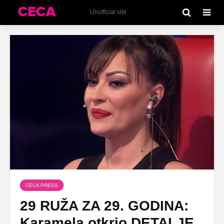
Unofficial site
CECA PRESS
29 RUŽA ZA 29. GODINA:
Karamela otkrio DETALJE