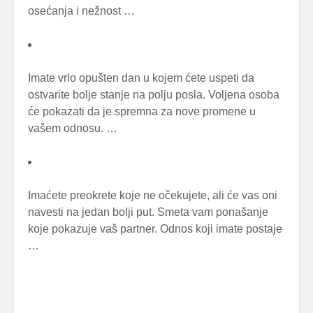
osećanja i nežnost …
Imate vrlo opušten dan u kojem ćete uspeti da
ostvarite bolje stanje na polju posla. Voljena osoba
će pokazati da je spremna za nove promene u
vašem odnosu. …
Imaćete preokrete koje ne očekujete, ali će vas oni
navesti na jedan bolji put. Smeta vam ponašanje
koje pokazuje vaš partner. Odnos koji imate postaje
…