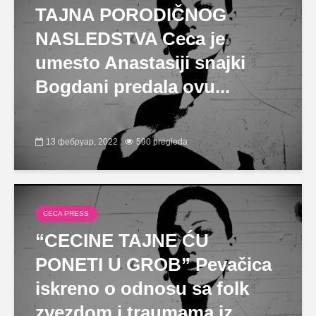
TAJNA PORODIČNOG
NASLEDSTVA Ceca je
umesto Anastasiji snajki
Bogdani predala ovu...
13 фебруар, 2022
590 pregleda
CECA PRESS
“CECINE TAJNE ĆU
PONETI U GROB” Pevačica
iskreno o odnosu sa folk
zvezdom i traumama iz...