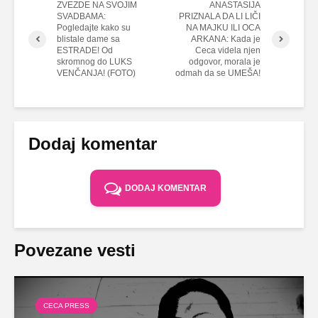
ZVEZDE NA SVOJIM
ANASTASIJA
SVADBAMA:
PRIZNALA DA LI LIČI
Pogledajte kako su
NA MAJKU ILI OCA
blistale dame sa
ARKANA: Kada je
ESTRADE! Od
Ceca videla njen
skromnog do LUKS
odgovor, morala je
VENČANJA! (FOTO)
odmah da se UMEŠA!
Dodaj komentar
DODAJ KOMENTAR
Povezane vesti
CECA PRESS