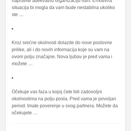
napravite adekvatnu organizaciju istih. Emotivna
situacija bi mogla da vam bude nestabilna ukoliko
ste …
Kroz srećne okolnosti dolazite do nove poslovne
prilike, ali i do novih informacija koje su vam na
ovom polju značajne. Nova ljubav je pred vama i
možete …
Očekuje vas faza u kojoj ćete biti zadovoljni
okolnostima na polju posla. Pred vama je povoljan
period. Imate poverenje u svog partnera. Možete da
očekujete …