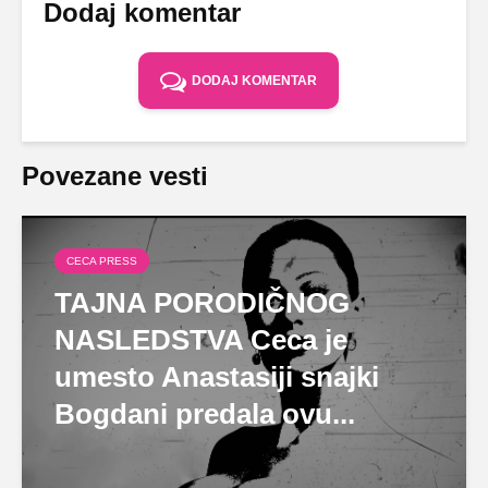
Dodaj komentar
DODAJ KOMENTAR
Povezane vesti
CECA PRESS
TAJNA PORODIČNOG
NASLEDSTVA Ceca je
umesto Anastasiji snajki
Bogdani predala ovu...