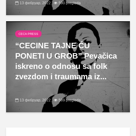
13 фебруар, 2022
590 pregleda
CECA PRESS
“CECINE TAJNE ĆU
PONETI U GROB” Pevačica
iskreno o odnosu sa folk
zvezdom i traumama iz...
13 фебруар, 2022
589 pregleda