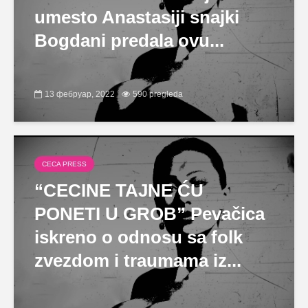
umesto Anastasiji snajki
Bogdani predala ovu...
13 фебруар, 2022
590 pregleda
CECA PRESS
“CECINE TAJNE ĆU
PONETI U GROB” Pevačica
iskreno o odnosu sa folk
zvezdom i traumama iz...