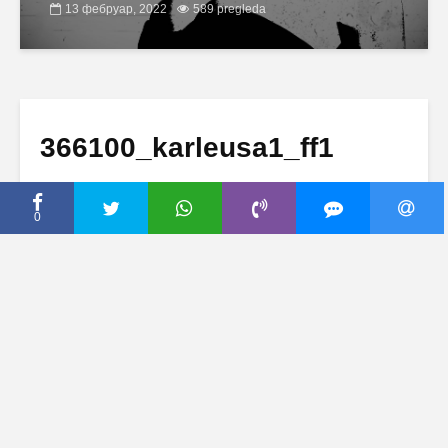
13 фебруар, 2022
589 pregleda
366100_karleusa1_ff1
25 август, 2013
Dodaj komentar
0