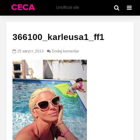
Unofficial site
366100_karleusa1_ff1
25 август, 2013
Dodaj komentar