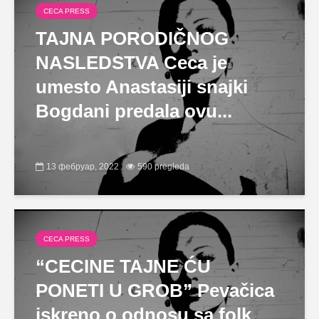
CECA PRESS
TAJNA PORODIČNOG
NASLEDSTVA Ceca je
umesto Anastasiji snajki
Bogdani predala ovu...
13 фебруар, 2022
590 pregleda
CECA PRESS
“CECINE TAJNE ĆU
PONETI U GROB” Pevačica
iskreno o odnosu sa folk