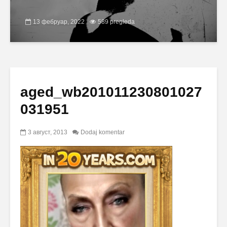
13 фебруар, 2022
589 pregleda
aged_wb201011230801027
031951
3 август, 2013
Dodaj komentar