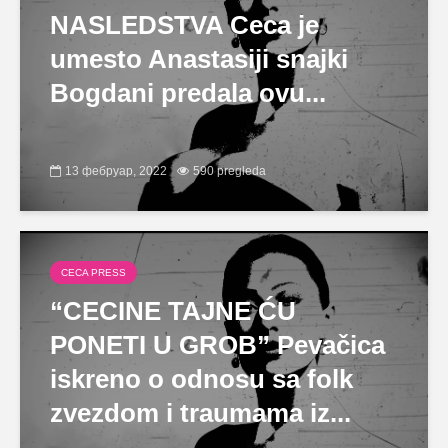
NASLEDSTVA Ceca je
umesto Anastasiji snajki
Bogdani predala ovu...
13 фебруар, 2022
590 pregleda
CECA PRESS
“CECINE TAJNE ĆU
PONETI U GROB” Pevačica
iskreno o odnosu sa folk
zvezdom i traumama iz...