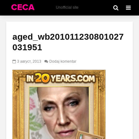
Unofficial site
aged_wb201011230801027
031951
3 август, 2013
Dodaj komentar