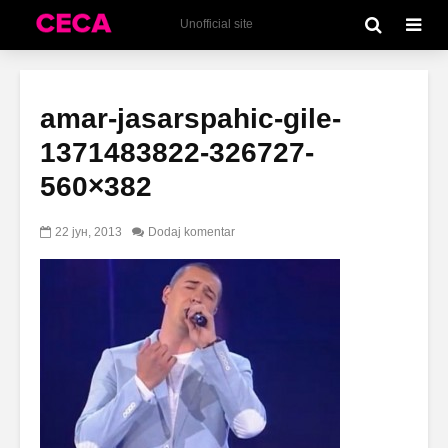
Unofficial site
amar-jasarspahic-gile-
1371483822-326727-
560×382
22 јун, 2013
Dodaj komentar