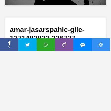
amar-jasarspahic-gile-
1371483822-326727-
560×382
0
22 јун, 2013
Dodaj komentar