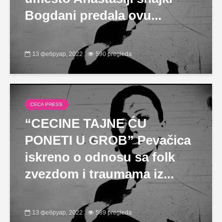
Bogdani predala ovu...
13 фебруар, 2022
590 pregleda
CECA PRESS
“CECINE TAJNE ĆU
PONETI U GROB” Pevačica
iskreno o odnosu sa folk
zvezdom i traumama iz...
13 фебруар, 2022
589 pregleda