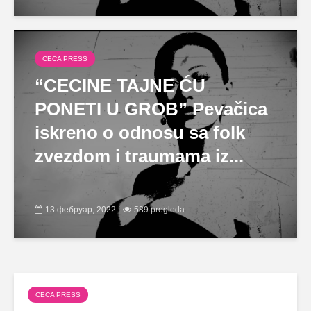
CECA PRESS
“CECINE TAJNE ĆU
PONETI U GROB” Pevačica
iskreno o odnosu sa folk
zvezdom i traumama iz...
13 фебруар, 2022
589 pregleda
CECA PRESS