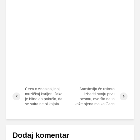
Ceca o Anastasijinoj
Anastasija će uskoro
muzičkoj karijeri: Jako
izbaciti svoju prvu
je bitno da pokuša, da
pesmu, evo šta na to
se sutra ne bi kajala
kaže njena majka Ceca
Dodaj komentar