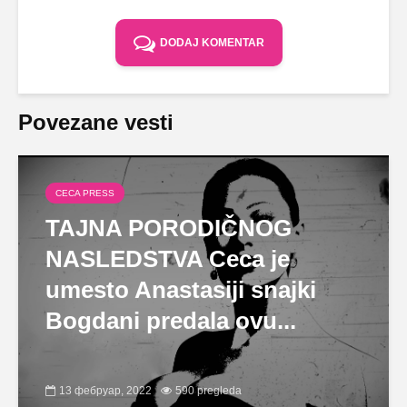
DODAJ KOMENTAR
Povezane vesti
CECA PRESS
TAJNA PORODIČNOG
NASLEDSTVA Ceca je
umesto Anastasiji snajki
Bogdani predala ovu...
13 фебруар, 2022
590 pregleda