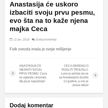
Anastasija će uskoro
izbaciti svoju prvu pesmu,
evo šta na to kaže njena
majka Ceca
12 јун, 2018
Dodaj komentar
Folk zvezda imala je svoje mišljenje
ANASTASIJA ĆE
CECA ISKRENO O
OBJAVITI SVOJU
RIJALITI TROUGLU:
PRVU PESMU: Ceca
Luna je pričala da se
se oglasila i priznala
sa Anastasijom družila
šta joj je najvažnije!
13 godina, a ovo je
prava istina!
Dodaj komentar