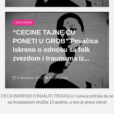
CECA PRESS
“CECINE TAJNE ĆU
PONETI U GROB” Pevačica
iskreno o odnosu sa folk
zvezdom i traumama iz...
13 фебруар, 2022
589 pregleda
CECA ISKRENO O RIJALITI TROUGLU: Luna je pričala da se
sa Anastasijom družila 13 godina, a ovo je prava istina!