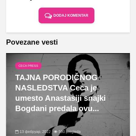
DODAJ KOMENTAR
Povezane vesti
CECA PRESS
TAJNA PORODIČNOG
NASLEDSTVA Ceca je
umesto Anastasiji snajki
Bogdani predala ovu...
13 фебруар, 2022
590 pregleda