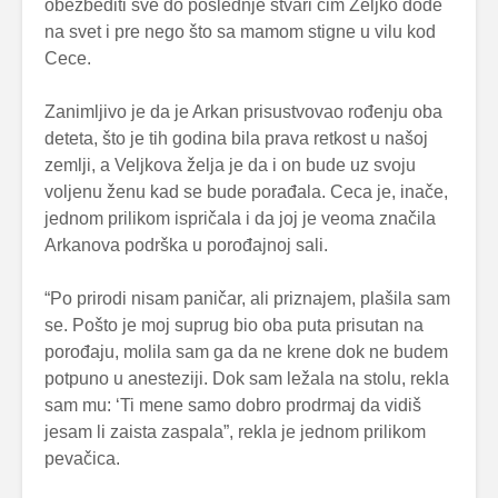
obezbediti sve do poslednje stvari čim Željko dođe
na svet i pre nego što sa mamom stigne u vilu kod
Cece.
Zanimljivo je da je Arkan prisustvovao rođenju oba
deteta, što je tih godina bila prava retkost u našoj
zemlji, a Veljkova želja je da i on bude uz svoju
voljenu ženu kad se bude porađala. Ceca je, inače,
jednom prilikom ispričala i da joj je veoma značila
Arkanova podrška u porođajnoj sali.
“Po prirodi nisam paničar, ali priznajem, plašila sam
se. Pošto je moj suprug bio oba puta prisutan na
porođaju, molila sam ga da ne krene dok ne budem
potpuno u anesteziji. Dok sam ležala na stolu, rekla
sam mu: ‘Ti mene samo dobro prodrmaj da vidiš
jesam li zaista zaspala”, rekla je jednom prilikom
pevačica.