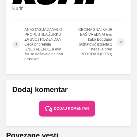
Kurir
ANASTASIJA ZAMALO
CECINA SNAJKA JE
PROPUSTILA ŽURKU
BAŠ VREDNA! Evo
ZA SVOJ ROĐENDAN:
kako Bogdana
Ceca pripremila
Ražnatović izgleda 2
IZNENAĐENJE, a evo
nedelje pred
šta se dešavalo na dan
POROĐAJ! (FOTO)
proslave
Dodaj komentar
DODAJ KOMENTAR
Povezane vesti