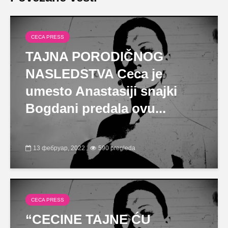
CECA PRESS
TAJNA PORODIČNOG
NASLEDSTVA Ceca je
umesto Anastasiji snajki
Bogdani predala ovu...
13 фебруар, 2022
590 pregleda
CECA PRESS
“CECINE TAJNE ĆU