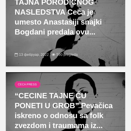
TAJNA PORODIČNOG
NASLEDSTVA Ceca je
umesto Anastasiji snajki
Bogdani predala ovu...
13 фебруар, 2022
590 pregleda
CECA PRESS
“CECINE TAJNE ĆU
PONETI U GROB” Pevačica
iskreno o odnosu sa folk
zvezdom i traumama iz...