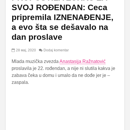
SVOJ ROĐENDAN: Ceca
pripremila IZNENAĐENJE,
a evo šta se dešavalo na
dan proslave
28 мај, 2020
Dodaj komentar
Mlada muzička zvezda
Anastasija Ražnatović
proslavila je 22. rođendan, a nije ni slutila kakva je
zabava čeka u domu i umalo da ne dođe jer je –
zaspala.