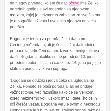
da njegov prvenac, kojem će dati
očevo
ime Željko,
narednih godina slavi rođendan sa njegovom
majkom, kojoj je neizmerno zahvalan za sve što mu
je omogućila u životu i uvek bila njegova najveća
podrška.
Bogdani je termin za porođaj četiri dana pre
Cecinog rođendana, ali je čest slučaj da trudnice
prebace taj određeni datum. Izvor za medije otkriva
da će Bogdana, ukoliko se ne porodi do 10. juna
prirodnim putem, otići na carski rez 14. juna jer joj je
stalo da usreći svekrvu i supruga.
“Bogdani se odužilo i jedva čeka da ugleda sina
Željka. Pomalo se plaši porođaja, ali ne pridaje
važnost tome, već razmišlja kako će sa Veljkom,
kojeg neizmerno voli, uskoro imati i dete, što će ih
još čvršće vezati. Bogdana veruje svom ginekologu
i uspostavila je s njim lep, prijateljski odnos, tako da