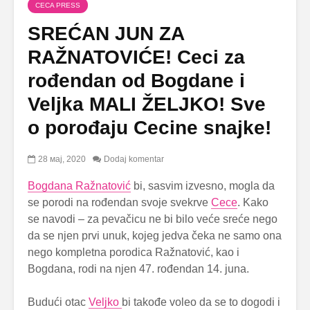
CECA PRESS
SREĆAN JUN ZA
RAŽNATOVIĆE! Ceci za
rođendan od Bogdane i
Veljka MALI ŽELJKO! Sve
o porođaju Cecine snajke!
28 мај, 2020
Dodaj komentar
Bogdana Ražnatović
bi, sasvim izvesno, mogla da
se porodi na rođendan svoje svekrve
Cece
. Kako
se navodi – za pevačicu ne bi bilo veće sreće nego
da se njen prvi unuk, kojeg jedva čeka ne samo ona
nego kompletna porodica Ražnatović, kao i
Bogdana, rodi na njen 47. rođendan 14. juna.
Budući otac
Veljko
bi takođe voleo da se to dogodi i