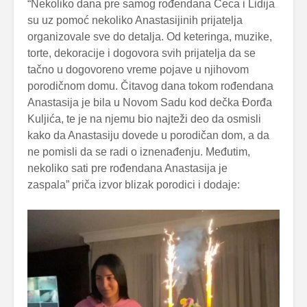
“Nekoliko dana pre samog rođendana Ceca i Lidija
su uz pomoć nekoliko Anastasijinih prijatelja
organizovale sve do detalja. Od keteringa, muzike,
torte, dekoracije i dogovora svih prijatelja da se
tačno u dogovoreno vreme pojave u njihovom
porodičnom domu. Čitavog dana tokom rođendana
Anastasija je bila u Novom Sadu kod dečka Đorđa
Kuljića, te je na njemu bio najteži deo da osmisli
kako da Anastasiju dovede u porodičan dom, a da
ne pomisli da se radi o iznenađenju. Međutim,
nekoliko sati pre rođendana Anastasija je
zaspala” priča izvor blizak porodici i dodaje: