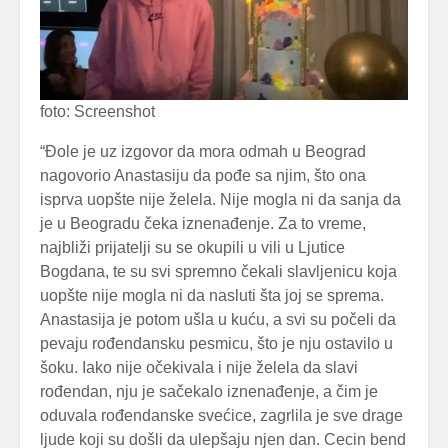
foto: Screenshot
“Đole je uz izgovor da mora odmah u Beograd
nagovorio Anastasiju da pođe sa njim, što ona
isprva uopšte nije želela. Nije mogla ni da sanja da
je u Beogradu čeka iznenađenje. Za to vreme,
najbliži prijatelji su se okupili u vili u Ljutice
Bogdana, te su svi spremno čekali slavljenicu koja
uopšte nije mogla ni da nasluti šta joj se sprema.
Anastasija je potom ušla u kuću, a svi su počeli da
pevaju rođendansku pesmicu, što je nju ostavilo u
šoku. Iako nije očekivala i nije želela da slavi
rođendan, nju je sačekalo iznenađenje, a čim je
oduvala rođendanske svećice, zagrlila je sve drage
ljude koji su došli da ulepšaju njen dan. Cecin bend