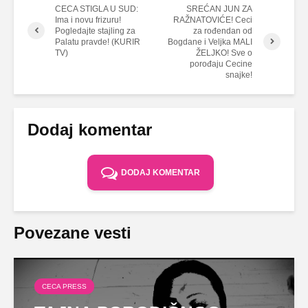
CECA STIGLA U SUD:
SREĆAN JUN ZA
Ima i novu frizuru!
RAŽNATOVIĆE! Ceci
Pogledajte stajling za
za rođendan od
Palatu pravde! (KURIR
Bogdane i Veljka MALI
TV)
ŽELJKO! Sve o
porođaju Cecine
snajke!
Dodaj komentar
DODAJ KOMENTAR
Povezane vesti
CECA PRESS