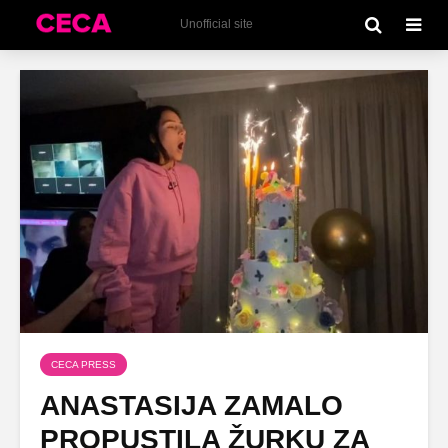
Unofficial site
CECA PRESS
ANASTASIJA ZAMALO
PROPUSTILA ŽURKU ZA