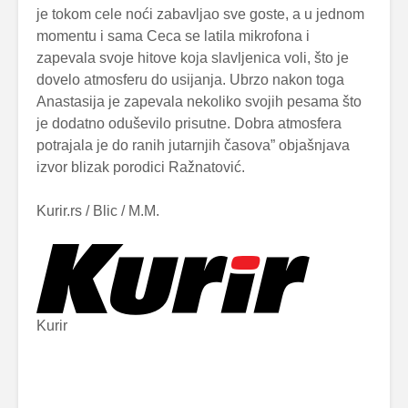
je tokom cele noći zabavljao sve goste, a u jednom
momentu i sama Ceca se latila mikrofona i
zapevala svoje hitove koja slavljenica voli, što je
dovelo atmosferu do usijanja. Ubrzo nakon toga
Anastasija je zapevala nekoliko svojih pesama što
je dodatno oduševilo prisutne. Dobra atmosfera
potrajala je do ranih jutarnjih časova” objašnjava
izvor blizak porodici Ražnatović.
Kurir.rs / Blic / M.M.
Kurir