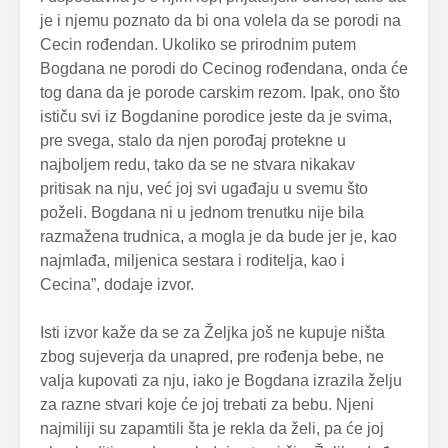
je i njemu poznato da bi ona volela da se porodi na
Cecin rođendan. Ukoliko se prirodnim putem
Bogdana ne porodi do Cecinog rođendana, onda će
tog dana da je porode carskim rezom. Ipak, ono što
ističu svi iz Bogdanine porodice jeste da je svima,
pre svega, stalo da njen porođaj protekne u
najboljem redu, tako da se ne stvara nikakav
pritisak na nju, već joj svi ugađaju u svemu što
poželi. Bogdana ni u jednom trenutku nije bila
razmažena trudnica, a mogla je da bude jer je, kao
najmlađa, miljenica sestara i roditelja, kao i
Cecina”, dodaje izvor.
Isti izvor kaže da se za Željka još ne kupuje ništa
zbog sujeverja da unapred, pre rođenja bebe, ne
valja kupovati za nju, iako je Bogdana izrazila želju
za razne stvari koje će joj trebati za bebu. Njeni
najmiliji su zapamtili šta je rekla da želi, pa će joj