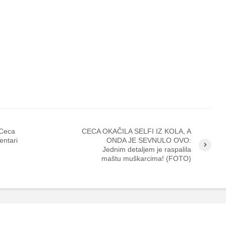
Ceca
CECA OKAČILA SELFI IZ KOLA, A
entari
ONDA JE SEVNULO OVO:
Jednim detaljem je raspalila
maštu muškarcima! (FOTO)