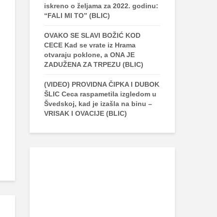
iskreno o željama za 2022. godinu:
“FALI MI TO” (BLIC)
OVAKO SE SLAVI BOŽIĆ KOD
CECE Kad se vrate iz Hrama
otvaraju poklone, a ONA JE
ZADUŽENA ZA TRPEZU (BLIC)
(VIDEO) PROVIDNA ČIPKA I DUBOK
ŠLIC Ceca raspametila izgledom u
Švedskoj, kad je izašla na binu –
VRISAK I OVACIJE (BLIC)