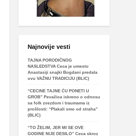
Najnovije vesti
TAJNA PORODIČNOG
NASLEDSTVA Ceca je umesto
Anastasiji snajki Bogdani predala
ovu VAŽNU TRADICIJU (BLIC)
“CECINE TAJNE ĆU PONETI U
GROB” Pevačica iskreno o odnosu
sa folk zvezdom i traumama iz
prošlosti: “Plakali smo od straha”
(BLIC)
“TO ŽELIM, JER MI SE OVE
GODINE NIJE DESILO” Ceca skroz