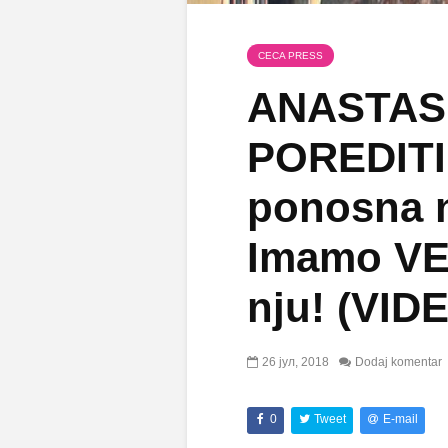
CECA PRESS
ANASTASI
POREDITI
ponosna n
Imamo VE
nju! (VID
26 јул, 2018
Dodaj komentar
0
Tweet
E-mail