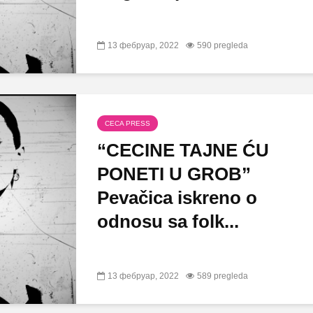
13 фебруар, 2022
590 pregleda
CECA PRESS
“CECINE TAJNE ĆU
PONETI U GROB”
Pevačica iskreno o
odnosu sa folk...
13 фебруар, 2022
589 pregleda