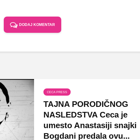
DODAJ KOMENTAR
CECA PRESS
TAJNA PORODIČNOG
NASLEDSTVA Ceca je
umesto Anastasiji snajki
Bogdani predala ovu...