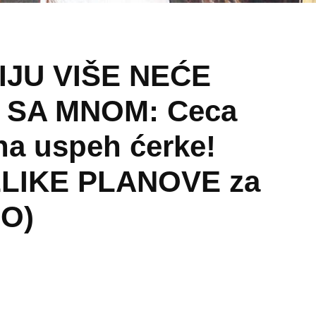
JU VIŠE NEĆE
 SA MNOM: Ceca
a uspeh ćerke!
LIKE PLANOVE za
EO)