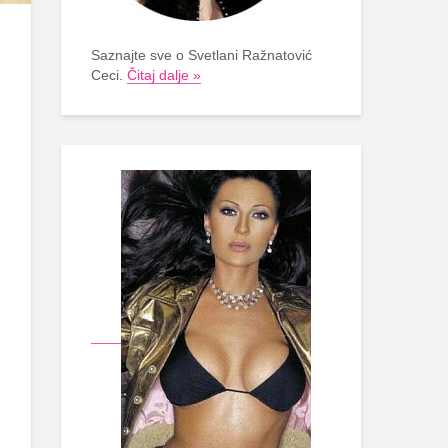
Saznajte sve o Svetlani Ražnatović
Ceci.
Čitaj dalje »