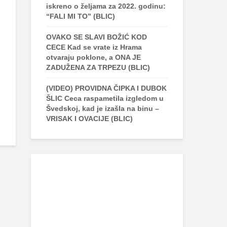
iskreno o željama za 2022. godinu:
“FALI MI TO” (BLIC)
OVAKO SE SLAVI BOŽIĆ KOD
CECE Kad se vrate iz Hrama
otvaraju poklone, a ONA JE
ZADUŽENA ZA TRPEZU (BLIC)
(VIDEO) PROVIDNA ČIPKA I DUBOK
ŠLIC Ceca raspametila izgledom u
Švedskoj, kad je izašla na binu –
VRISAK I OVACIJE (BLIC)