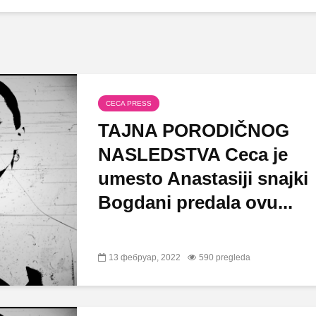
CECA PRESS
TAJNA PORODIČNOG
NASLEDSTVA Ceca je
umesto Anastasiji snajki
Bogdani predala ovu...
13 фебруар, 2022
590 pregleda