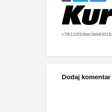
c7f6122f336ec3e68301
Dodaj komentar