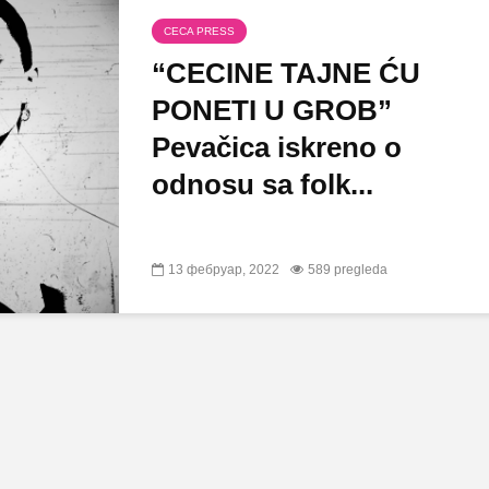
CECA PRESS
“CECINE TAJNE ĆU
PONETI U GROB”
Pevačica iskreno o
odnosu sa folk...
13 фебруар, 2022
589 pregleda