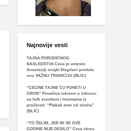
Najnovije vesti
TAJNA PORODIČNOG
NASLEDSTVA Ceca je umesto
Anastasiji snajki Bogdani predala
ovu VAŽNU TRADICIJU (BLIC)
“CECINE TAJNE ĆU PONETI U
GROB” Pevačica iskreno o odnosu
sa folk zvezdom i traumama iz
prošlosti: “Plakali smo od straha”
(BLIC)
“TO ŽELIM, JER MI SE OVE
GODINE NIJE DESILO” Ceca skroz