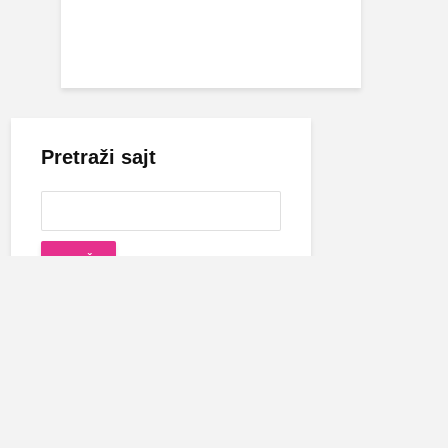
Pretraži sajt
Cecina biografija