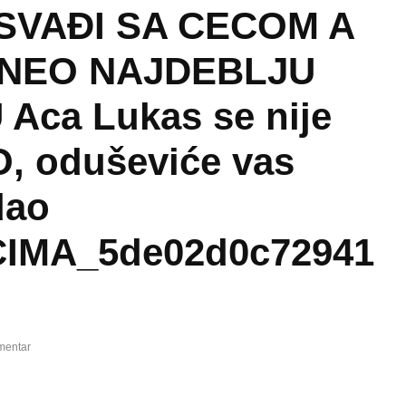
 SVAĐI SA CECOM A
NEO NAJDEBLJU
Aca Lukas se nije
 oduševiće vas
dao
IMA_5de02d0c72941
mentar