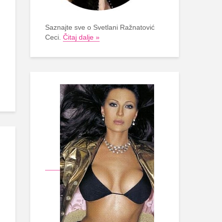
Saznajte sve o Svetlani Ražnatović
Ceci.
Čitaj dalje »