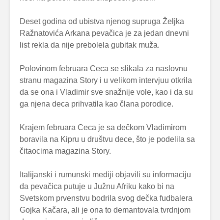
Deset godina od ubistva njenog supruga Željka
Ražnatovića Arkana pevačica je za jedan dnevni
list rekla da nije prebolela gubitak muža.
Polovinom februara Ceca se slikala za naslovnu
stranu magazina Story i u velikom intervjuu otkrila
da se ona i Vladimir sve snažnije vole, kao i da su
ga njena deca prihvatila kao člana porodice.
Krajem februara Ceca je sa dečkom Vladimirom
boravila na Kipru u društvu dece, što je podelila sa
čitaocima magazina Story.
Italijanski i rumunski mediji objavili su informaciju
da pevačica putuje u Južnu Afriku kako bi na
Svetskom prvenstvu bodrila svog dečka fudbalera
Gojka Kačara, ali je ona to demantovala tvrdnjom