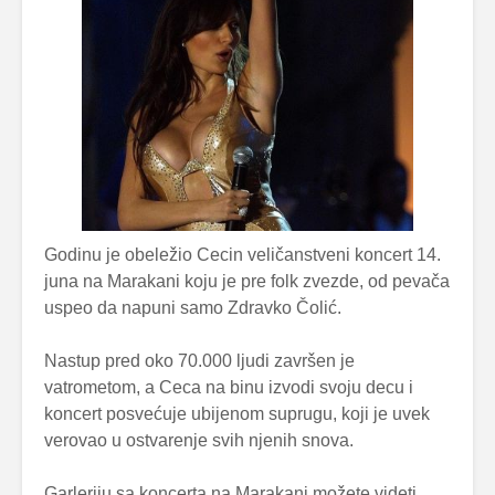
Godinu je obeležio Cecin veličanstveni koncert 14.
juna na Marakani koju je pre folk zvezde, od pevača
uspeo da napuni samo Zdravko Čolić.
Nastup pred oko 70.000 ljudi završen je
vatrometom, a Ceca na binu izvodi svoju decu i
koncert posvećuje ubijenom suprugu, koji je uvek
verovao u ostvarenje svih njenih snova.
Garleriju sa koncerta na Marakani možete videti