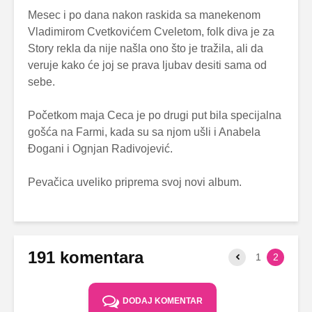
Mesec i po dana nakon raskida sa manekenom
Vladimirom Cvetkovićem Cveletom, folk diva je za
Story rekla da nije našla ono što je tražila, ali da
veruje kako će joj se prava ljubav desiti sama od
sebe.
Početkom maja Ceca je po drugi put bila specijalna
gošća na Farmi, kada su sa njom ušli i Anabela
Đogani i Ognjan Radivojević.
Pevačica uveliko priprema svoj novi album.
191 komentara
1
2
DODAJ KOMENTAR