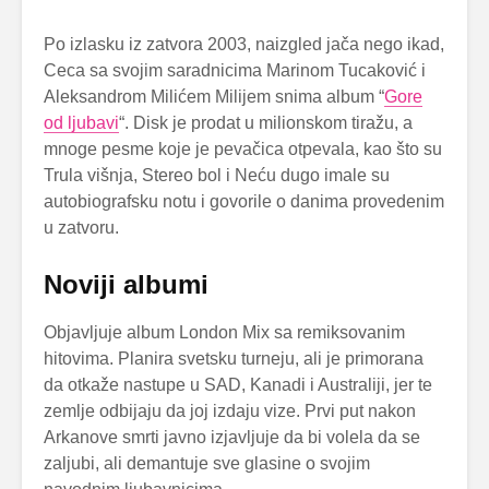
Po izlasku iz zatvora 2003, naizgled jača nego ikad,
Ceca sa svojim saradnicima Marinom Tucaković i
Aleksandrom Milićem Milijem snima album “
Gore
od ljubavi
“. Disk je prodat u milionskom tiražu, a
mnoge pesme koje je pevačica otpevala, kao što su
Trula višnja, Stereo bol i Neću dugo imale su
autobiografsku notu i govorile o danima provedenim
u zatvoru.
Noviji albumi
Objavljuje album London Mix sa remiksovanim
hitovima. Planira svetsku turneju, ali je primorana
da otkaže nastupe u SAD, Kanadi i Australiji, jer te
zemlje odbijaju da joj izdaju vize. Prvi put nakon
Arkanove smrti javno izjavljuje da bi volela da se
zaljubi, ali demantuje sve glasine o svojim