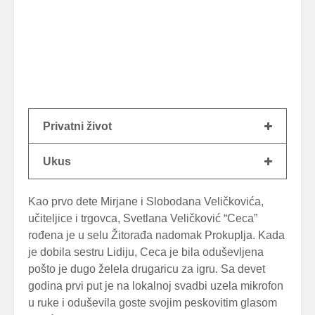
Privatni život
Ukus
Kao prvo dete Mirjane i Slobodana Veličkovića,
učiteljice i trgovca, Svetlana Veličković “Ceca”
rođena je u selu Žitorađa nadomak Prokuplja. Kada
je dobila sestru Lidiju, Ceca je bila oduševljena
pošto je dugo želela drugaricu za igru. Sa devet
godina prvi put je na lokalnoj svadbi uzela mikrofon
u ruke i oduševila goste svojim peskovitim glasom