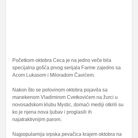
Početkom oktobra Ceca je na jedno veče bila
specijalna gošća prvog serijala Farme zajedno sa
Acom Lukasom i Miloradom Čavićem.
Nakon što se polovinom oktobra pojavila sa
manekenom Vladimirom Cvetkovićem na žurci u
novosadskom klubu Mystic, domaći mediji otkrili su
ko je njena nova ljubav i proglasili ih
najatraktivnijim parom.
Najpopularnija srpska pevačica krajem oktobra na