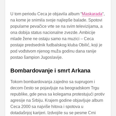
U tom periodu Ceca je objavila album “
Maskarada
“,
na kome je snimila svoje najlepše balade. Spotovi
popularne pevačice vrte se na svim televizijama, a
ona dobija status nacionalne zvezde. Ambicije
mlade žene ne ostaju samo na muzici – Ceca
postaje predsednik fudbalskog kluba Obilić, koji je
pod vođstvom njenog muža godinu dana ranije
postao šampion Jugoslavije.
Bombardovanje i smrt Arkana
Tokom bombardovanja zajedno sa suprugom i
decom često se pojavljuje na beogradskom Trgu
republike, gde peva sa kolegama protestujući protiv
agresije na Srbiju. Krajem godine objavljuje album
Ceca 2000 sa najviše hitova i spotova u
dotadašnjoj karijeri. Izdvojile su se pesme Crni