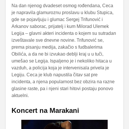
Na dan njenog dvadeset osmog rođendana, Ceca
je napravila glamuroznu proslavu u klubu Stupica,
gde se pojavljuju i glumac Sergej Trifunović i
Arkanov saborac, prijatelj i kum Milorad Ulemek
Legija – glavni akteri incidenta o kojem su sutradan
izveštavale sve dnevne novine. Trifunović se,
prema pisanju medija, zakačio s fudbalerima
Obilića, a da ne bi izvukao deblji kraj u u tuči,
umešao se Legija. Ispaljeno je i nekoliko hitaca u
vazduh, a policija koja je intervenisala privela je
Legiju. Ceca je klub napustila čitav sat pre
incidenta, a njena popularnost bez obzira na razne
glasine raste, pa i njeni stari hitovi postaju ponovo
aktuelni.
Koncert na Marakani