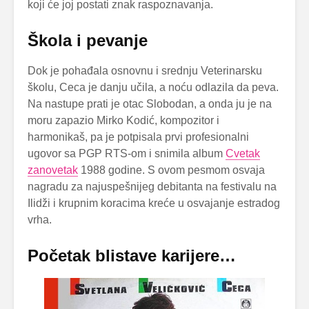
koji će joj postati znak raspoznavanja.
Škola i pevanje
Dok je pohađala osnovnu i srednju Veterinarsku
školu, Ceca je danju učila, a noću odlazila da peva.
Na nastupe prati je otac Slobodan, a onda ju je na
moru zapazio Mirko Kodić, kompozitor i
harmonikaš, pa je potpisala prvi profesionalni
ugovor sa PGP RTS-om i snimila album
Cvetak
zanovetak
1988 godine. S ovom pesmom osvaja
nagradu za najuspešnijeg debitanta na festivalu na
Ilidži i krupnim koracima kreće u osvajanje estradog
vrha.
Početak blistave karijere…