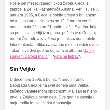
Posle pet meseci zajedničkog života, Ceca je
zaprosila Željka Ražnatovića Arkana. Verili su se 7.
januara 1995, a Ceca je dobila prsten s briljantom
od tri i po karata. Kada su se 19. februara venčali
ona je imala 22, a on 21 godinu više. Svadba, koju
su pratili svi mediji iz regiona, počela je u Cecinoj
rodnoj Žitorađi, a završena je u luksuznom hotelu
Interkontinetal. Slike sa svadbe mozete videti
ovde
.
Tokom ove dve godine objavila je albume “
Ja još
spavam u tvojoj majici
” i “
Fatalna ljubav
“.
Sin Veljko
U decembru 1996. u bolnici Narodni front u
Beogradu Ceca je na svet donela sina Veljka,
začetog vantelesnom oplodnjom. Mališan je njeno
prvo, a Željkovo osmo dete. Dve godine kasnije u
maju rodila im se i ćerka Anastasija.