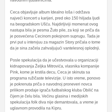
navodnim ljubavnicima.
Ceca objavljuje album Idealno loša i održava
najveći koncert u karijeri, pred oko 150 hiljada ljudi
na beogradskom Ušću. Najdirljiviji momenat ovog
nastupa bila je pesma Žuto pile, za koji se priča da
je posvećena Cecinom pokojnom suprugu. Tada je
prvi put u intervjuu za magazin Story pričala o tome
da je sina začela zahvaljujući vantelesnoj oplodnji.
Posle spekulacija da je učestvovala u organizaciji
kidnapovanja Željka Mitrovića, vlasnika kompanije
Pink, kome je krstila decu, Ceca je skinuta sa
programa ružičaste televizije. U isto vreme, ponovo
je pokrenuta priča o navodnoj proneveri novca
prilikom prodaje igrača fudbalskog kluba Obilić na
čijem je čelu bila. Većinu glasina i medijskih
spekulacija folk diva nije demantovala, a vreme je
uglavnom provodila na Kipru.