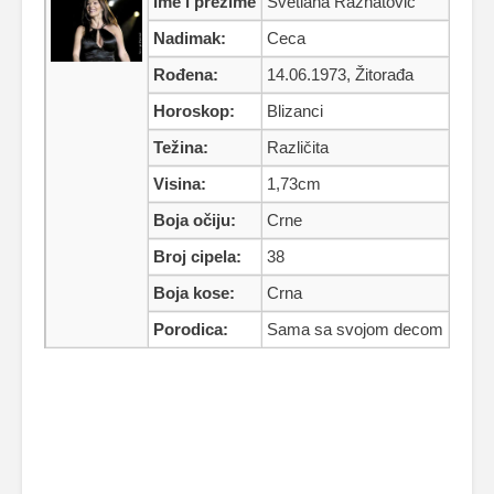
Ime i prezime
Svetlana Ražnatović
Nadimak:
Ceca
Rođena:
14.06.1973, Žitorađa
Horoskop:
Blizanci
Težina:
Različita
Visina:
1,73cm
Boja očiju:
Crne
Broj cipela:
38
Boja kose:
Crna
Porodica:
Sama sa svojom decom