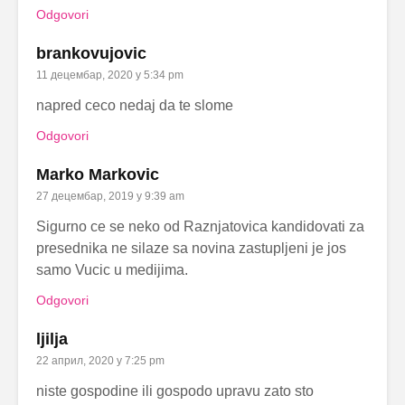
Odgovori
brankovujovic
11 децембар, 2020 у 5:34 pm
napred ceco nedaj da te slome
Odgovori
Marko Markovic
27 децембар, 2019 у 9:39 am
Sigurno ce se neko od Raznjatovica kandidovati za
presednika ne silaze sa novina zastupljeni je jos
samo Vucic u medijima.
Odgovori
ljilja
22 април, 2020 у 7:25 pm
niste gospodine ili gospodo upravu zato sto