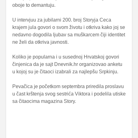
oboje to demantuju.
U intervjuu za jubilarni 200. broj Storyja Ceca
krajem jula govori o svom životu i otkriva kako joj se
nedavno dogodila ljubav sa muškarcem čiji identitet
ne želi da otkriva javnosti.
Koliko je popularna i u susednoj Hrvatskoj govori
činjenica da je sajt Dnevnik.hr organizovao anketu
u kojoj su je čitaoci izabrali za najlepšu Srpkinju.
Pevačica je početkom septembra priredila proslavu
u čast krštenja svog sestrića Viktora i podelila utiske
sa čitaocima magazina Story.