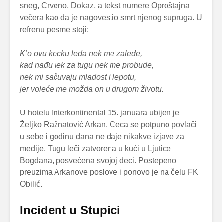
sneg, Crveno, Dokaz, a tekst numere Oproštajna
večera kao da je nagovestio smrt njenog supruga. U
refrenu pesme stoji:
K’o ovu kocku leda nek me zalede,
kad nađu lek za tugu nek me probude,
nek mi sačuvaju mladost i lepotu,
jer voleće me možda on u drugom životu.
U hotelu Interkontinental 15. januara ubijen je
Željko Ražnatović Arkan. Ceca se potpuno povlači
u sebe i godinu dana ne daje nikakve izjave za
medije. Tugu leči zatvorena u kući u Ljutice
Bogdana, posvećena svojoj deci. Postepeno
preuzima Arkanove poslove i ponovo je na čelu FK
Obilić.
Incident u Stupici