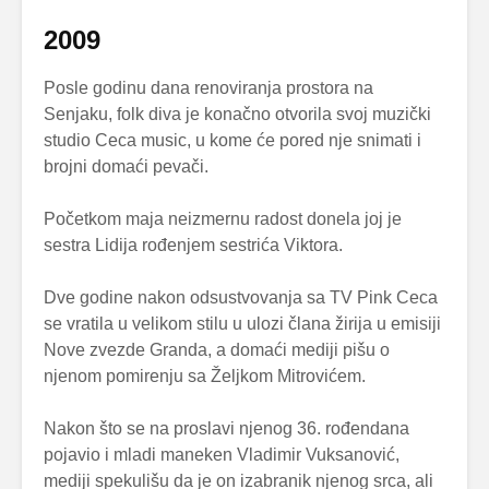
2009
Posle godinu dana renoviranja prostora na
Senjaku, folk diva je konačno otvorila svoj muzički
studio Ceca music, u kome će pored nje snimati i
brojni domaći pevači.
Početkom maja neizmernu radost donela joj je
sestra Lidija rođenjem sestrića Viktora.
Dve godine nakon odsustvovanja sa TV Pink Ceca
se vratila u velikom stilu u ulozi člana žirija u emisiji
Nove zvezde Granda, a domaći mediji pišu o
njenom pomirenju sa Željkom Mitrovićem.
Nakon što se na proslavi njenog 36. rođendana
pojavio i mladi maneken Vladimir Vuksanović,
mediji spekulišu da je on izabranik njenog srca, ali