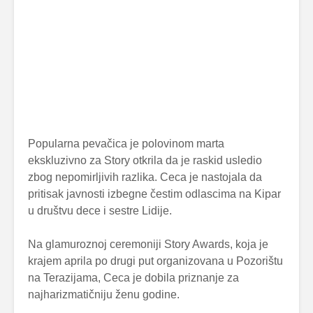
Popularna pevačica je polovinom marta
ekskluzivno za Story otkrila da je raskid usledio
zbog nepomirljivih razlika. Ceca je nastojala da
pritisak javnosti izbegne čestim odlascima na Kipar
u društvu dece i sestre Lidije.
Na glamuroznoj ceremoniji Story Awards, koja je
krajem aprila po drugi put organizovana u Pozorištu
na Terazijama, Ceca je dobila priznanje za
najharizmatičniju ženu godine.