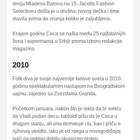
reviju Mladena Barona na 15. Jacobs Fashion
Selectionu došla je u društvu novog dečka i time
stavila svima do znanja koliko je zaljubljena.
Krajem godine Ceca se našla među 25 najfatalnijih
žena i supermama u Srbiji prema izboru redakcije
magazina
2010
Folk diva je svoje najvernije fanove uvela u 2010.
godinu spektakularnim nastupom na Beogradskom
sajmu, zajedno sa Zvezdama Granda.
Početkom januara, nakon što je rekla da bi volela
da Vladi podari decu, tabloidi pišu da je Ceca u
drugom stanju, ali ona dematuje i tu, kao i priču o
njihovoj veridbi, iako je od njega u novogodišnjoj
noći na poklon dobila skupocen prsten.