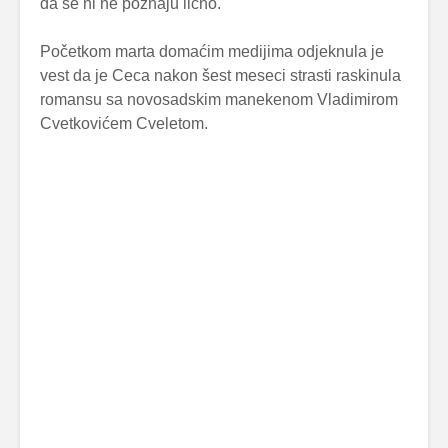
da se ni ne poznaju lično.
Početkom marta domaćim medijima odjeknula je
vest da je Ceca nakon šest meseci strasti raskinula
romansu sa novosadskim manekenom Vladimirom
Cvetkovićem Cveletom.