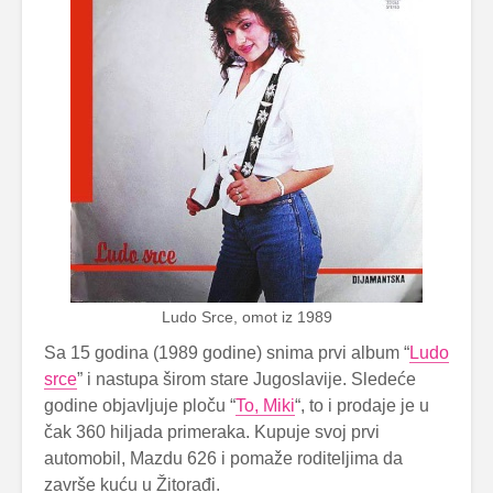
Ludo Srce, omot iz 1989
Sa 15 godina (1989 godine) snima prvi album “
Ludo
srce
” i nastupa širom stare Jugoslavije. Sledeće
godine objavljuje ploču “
To, Miki
“, to i prodaje je u
čak 360 hiljada primeraka. Kupuje svoj prvi
automobil, Mazdu 626 i pomaže roditeljima da
završe kuću u Žitorađi.