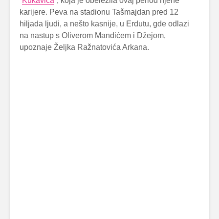
“
Kukavica
“, koja je obeležila ovaj period njene
karijere. Peva na stadionu Tašmajdan pred 12
hiljada ljudi, a nešto kasnije, u Erdutu, gde odlazi
na nastup s Oliverom Mandićem i Džejom,
upoznaje Željka Ražnatovića Arkana.