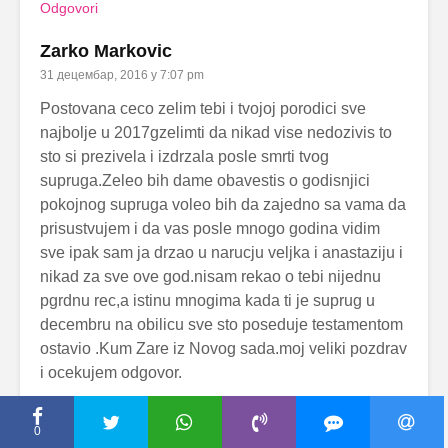
Odgovori
Zarko Markovic
31 децембар, 2016 у 7:07 pm
Postovana ceco zelim tebi i tvojoj porodici sve
najbolje u 2017gzelimti da nikad vise nedozivis to
sto si prezivela i izdrzala posle smrti tvog
supruga.Zeleo bih dame obavestis o godisnjici
pokojnog supruga voleo bih da zajedno sa vama da
prisustvujem i da vas posle mnogo godina vidim
sve ipak sam ja drzao u narucju veljka i anastaziju i
nikad za sve ove god.nisam rekao o tebi nijednu
pgrdnu rec,a istinu mnogima kada ti je suprug u
decembru na obilicu sve sto poseduje testamentom
ostavio .Kum Zare iz Novog sada.moj veliki pozdrav
i ocekujem odgovor.
Odgovori
0