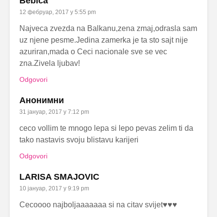
Bebica
12 фебруар, 2017 у 5:55 pm
Najveca zvezda na Balkanu,zena zmaj,odrasla sam
uz njene pesme.Jedina zamerka je ta sto sajt nije
azuriran,mada o Ceci nacionale sve se vec
zna.Zivela ljubav!
Odgovori
Анонимни
31 јануар, 2017 у 7:12 pm
ceco vollim te mnogo lepa si lepo pevas zelim ti da
tako nastavis svoju blistavu karijeri
Odgovori
LARISA SMAJOVIC
10 јануар, 2017 у 9:19 pm
Cecoooo najboljaaaaaaa si na citav svijet♥♥♥