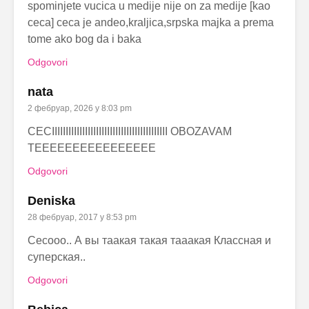
spominjete vucica u medije nije on za medije [kao
ceca] ceca je andeo,kraljica,srpska majka a prema
tome ako bog da i baka
Odgovori
nata
2 фебруар, 2026 у 8:03 pm
CECIIIIIIIIIIIIIIIIIIIIIIIIIIIIIIIIIIIIIIIIII OBOZAVAM
TEEEEEEEEEEEEEEEE
Odgovori
Deniska
28 фебруар, 2017 у 8:53 pm
Cecooo.. А вы таакая такая тааакая Классная и
суперская..
Odgovori