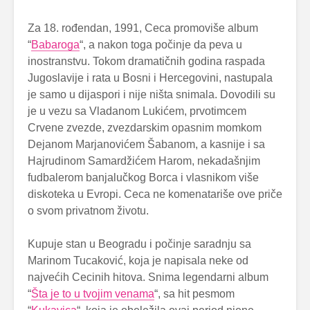
Za 18. rođendan, 1991, Ceca promoviše album
“
Babaroga
“, a nakon toga počinje da peva u
inostranstvu. Tokom dramatičnih godina raspada
Jugoslavije i rata u Bosni i Hercegovini, nastupala
je samo u dijaspori i nije ništa snimala. Dovodili su
je u vezu sa Vladanom Lukićem, prvotimcem
Crvene zvezde, zvezdarskim opasnim momkom
Dejanom Marjanovićem Šabanom, a kasnije i sa
Hajrudinom Samardžićem Harom, nekadašnjim
fudbalerom banjalučkog Borca i vlasnikom više
diskoteka u Evropi. Ceca ne komenatariše ove priče
o svom privatnom životu.
Kupuje stan u Beogradu i počinje saradnju sa
Marinom Tucaković, koja je napisala neke od
najvećih Cecinih hitova. Snima legendarni album
“
Šta je to u tvojim venama
“, sa hit pesmom