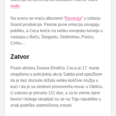
ovde
.
Na scenu se vraća albumom “
Decenija
” u izdanju
Grand produkcije. Pesme pune emocija osvajaju
publiku, a Ceca kreće na veliku evropsku turneju u
nastupa u Beču, Štutgartu, Stokholmu, Parizu,
Cirihu…
Zatvor
Posle ubistva Zorana Đinđića, Ceca je 17. marta
uhapšena u policijskoj akciji Sablja pod optužbom
da je bez dozvole držala velike količine oružja u
kući i da je sa sestrom proneverila novac u Obiliću.
U zatvoru je provela 121 dan, a za to vreme njeni
fanovi i kolege okupljali su se na Trgu republike u
znak podrške utamničenoj zvezdi.