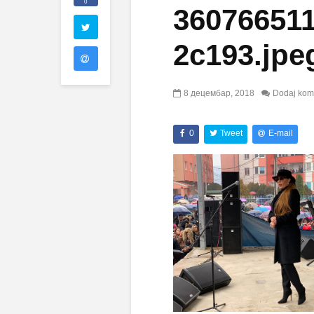
0
36076651
2c193.jpe
8 децембар, 2018
Dodaj kom
0
Tweet
E-mail