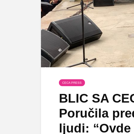
CECA PRESS
BLIC SA CE
Poručila pre
ljudi: “Ovd