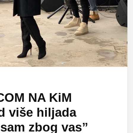
COM NA KiM
d više hiljada
e sam zbog vas”