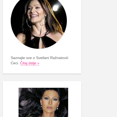
Saznajte sve o Svetlani Ražnatović
Ceci.
Čitaj dalje »