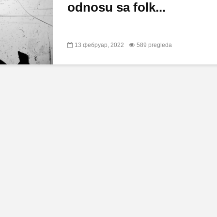
odnosu sa folk...
13 фебруар, 2022
589 pregleda