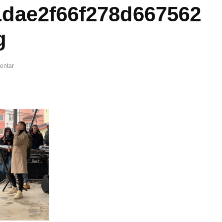
1dae2f66f278d667562
g
entar