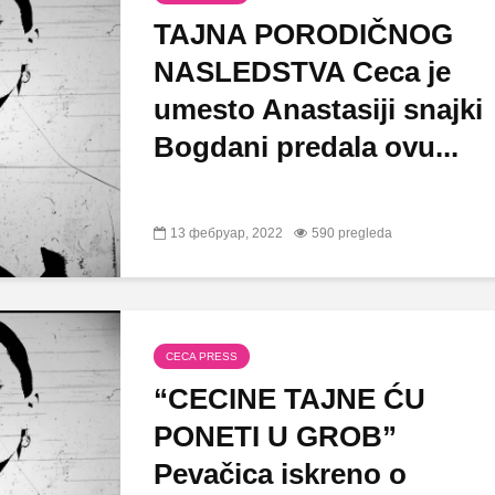
TAJNA PORODIČNOG
NASLEDSTVA Ceca je
umesto Anastasiji snajki
Bogdani predala ovu...
13 фебруар, 2022
590 pregleda
CECA PRESS
“CECINE TAJNE ĆU
PONETI U GROB”
Pevačica iskreno o