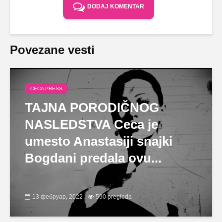
DODAJ KOMENTAR
Povezane vesti
CECA PRESS
TAJNA PORODIČNOG
NASLEDSTVA Ceca je
umesto Anastasiji snajki
Bogdani predala ovu...
13 фебруар, 2022
590 pregleda