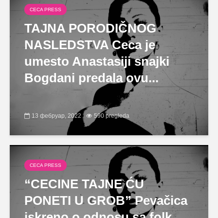
CECA PRESS
TAJNA PORODIČNOG
NASLEDSTVA Ceca je
umesto Anastasiji snajki
Bogdani predala ovu...
13 фебруар, 2022
590 pregleda
CECA PRESS
“CECINE TAJNE ĆU
PONETI U GROB” Pevačica
iskreno o odnosu sa folk