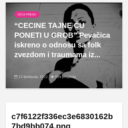
CECA PRESS
“CECINE TAJNE ĆU
PONETI U GROB” Pevačica
iskreno o odnosu sa folk
zvezdom i traumama iz...
13 фебруар, 2022
589 pregleda
c7f6122f336ec3e6830162b
7bd9bb074.png