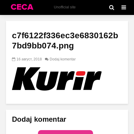
Unofficial site
c7f6122f336ec3e6830162b
7bd9bb074.png
16 август, 2018
Dodaj komentar
Dodaj komentar