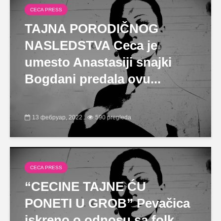
CECA PRESS
TAJNA PORODIČNOG
NASLEDSTVA Ceca je
umesto Anastasiji snajki
Bogdani predala ovu...
13 фебруар, 2022
590 pregleda
CECA PRESS
“CECINE TAJNE ĆU
PONETI U GROB” Pevačica
iskreno o odnosu sa folk