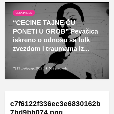
CECA PRESS
“CECINE TAJNE ĆU
PONETI U GROB” Pevačica
iskreno o odnosu sa folk
zvezdom i traumama iz...
13 фебруар, 2022
589 pregleda
c7f6122f336ec3e6830162b
7bd9bb074.png