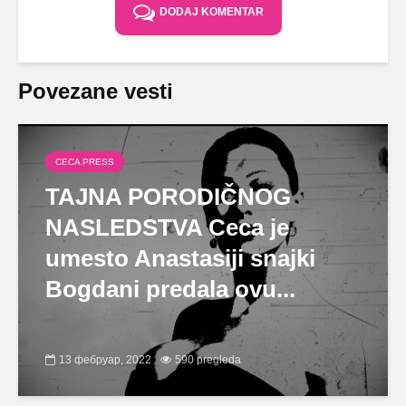
DODAJ KOMENTAR
Povezane vesti
CECA PRESS
TAJNA PORODIČNOG
NASLEDSTVA Ceca je
umesto Anastasiji snajki
Bogdani predala ovu...
13 фебруар, 2022
590 pregleda