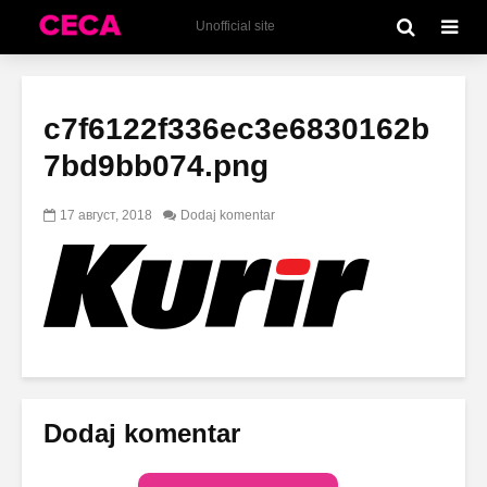
Unofficial site
c7f6122f336ec3e6830162b
7bd9bb074.png
17 август, 2018
Dodaj komentar
Dodaj komentar