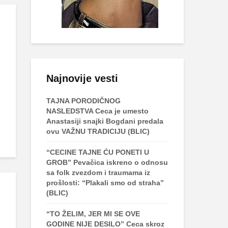
Najnovije vesti
TAJNA PORODIČNOG
NASLEDSTVA Ceca je umesto
Anastasiji snajki Bogdani predala
ovu VAŽNU TRADICIJU (BLIC)
“CECINE TAJNE ĆU PONETI U
GROB” Pevačica iskreno o odnosu
sa folk zvezdom i traumama iz
prošlosti: “Plakali smo od straha”
(BLIC)
“TO ŽELIM, JER MI SE OVE
GODINE NIJE DESILO” Ceca skroz