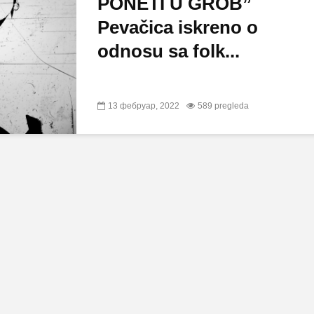
PONETI U GROB”
Pevačica iskreno o
odnosu sa folk...
13 фебруар, 2022
589 pregleda