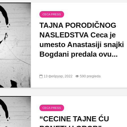
CECA PRESS
TAJNA PORODIČNOG
NASLEDSTVA Ceca je
umesto Anastasiji snajki
Bogdani predala ovu...
13 фебруар, 2022
590 pregleda
CECA PRESS
“CECINE TAJNE ĆU