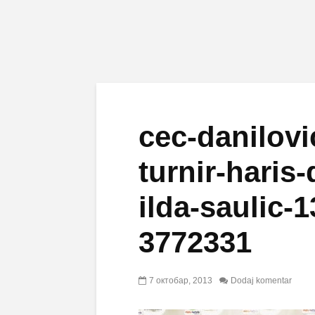
cec-danilovi
turnir-haris
ilda-saulic-
3772331
7 октобар, 2013
Dodaj komentar