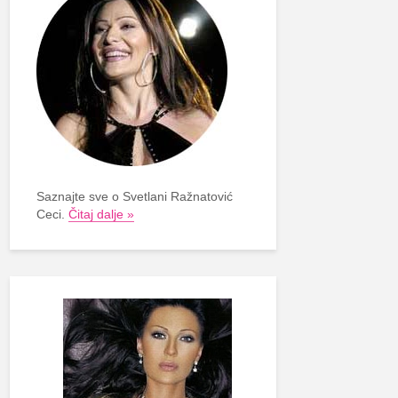
Saznajte sve o Svetlani Ražnatović
Ceci.
Čitaj dalje »