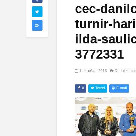
0
cec-danilo
turnir-har
ilda-sauli
3772331
7 октобар, 2013
Dodaj komen
0
Tweet
E-mail