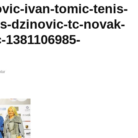
vic-ivan-tomic-tenis-
is-dzinovic-tc-novak-
c-1381106985-
tar