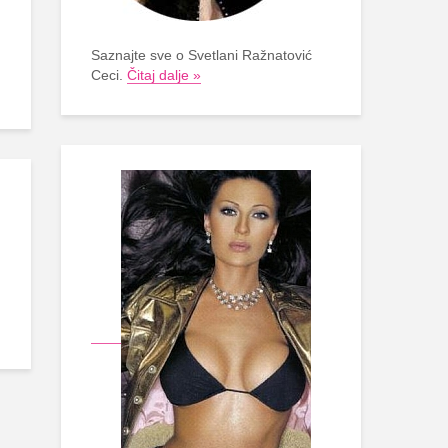
Saznajte sve o Svetlani Ražnatović
Ceci.
Čitaj dalje »