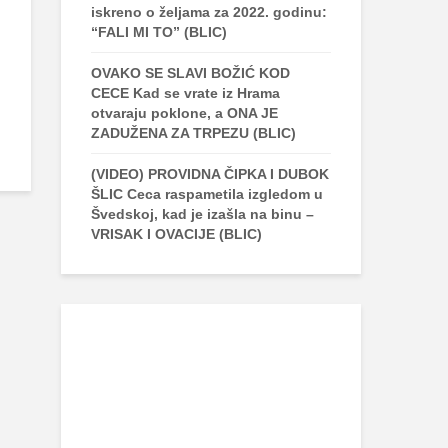
iskreno o željama za 2022. godinu:
“FALI MI TO” (BLIC)
OVAKO SE SLAVI BOŽIĆ KOD
CECE Kad se vrate iz Hrama
otvaraju poklone, a ONA JE
ZADUŽENA ZA TRPEZU (BLIC)
(VIDEO) PROVIDNA ČIPKA I DUBOK
ŠLIC Ceca raspametila izgledom u
Švedskoj, kad je izašla na binu –
VRISAK I OVACIJE (BLIC)