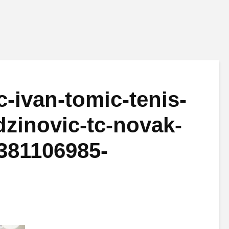
c-ivan-tomic-tenis-
-dzinovic-tc-novak-
1381106985-