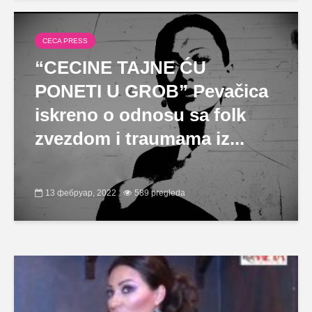
CECA PRESS
“CECINE TAJNE ĆU
PONETI U GROB” Pevačica
iskreno o odnosu sa folk
zvezdom i traumama iz...
13 фебруар, 2022
589 pregleda