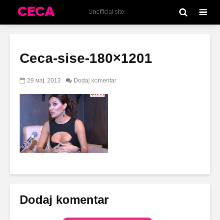
Unofficial site
Ceca-sise-180×1201
29 мај, 2013
Dodaj komentar
Dodaj komentar