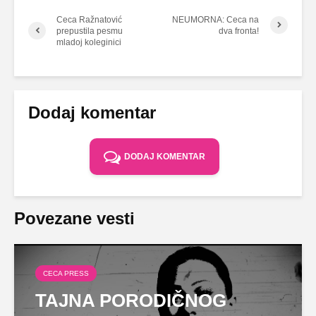
Ceca Ražnatović
NEUMORNA: Ceca na
prepustila pesmu
dva fronta!
mladoj koleginici
Dodaj komentar
DODAJ KOMENTAR
Povezane vesti
CECA PRESS
TAJNA PORODIČNOG