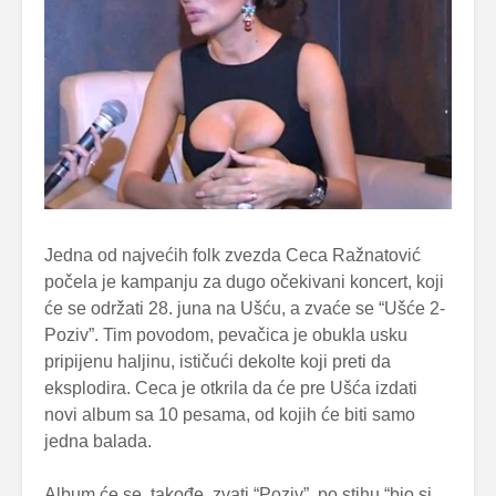
Jedna od najvećih folk zvezda Ceca Ražnatović
počela je kampanju za dugo očekivani koncert, koji
će se održati 28. juna na Ušću, a zvaće se “Ušće 2-
Poziv”. Tim povodom, pevačica je obukla usku
pripijenu haljinu, ističući dekolte koji preti da
eksplodira. Ceca je otkrila da će pre Ušća izdati
novi album sa 10 pesama, od kojih će biti samo
jedna balada.
Album će se, takođe, zvati “Poziv”, po stihu “bio si