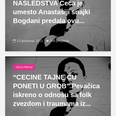
NASLEDSTVA Ceca je
umesto Anastasiji snajki
Bogdani predala ovu...
13 фебруар, 2022
590 pregleda
CECA PRESS
“CECINE TAJNE ĆU
PONETI U GROB” Pevačica
iskreno o odnosu sa folk
zvezdom i traumama iz...