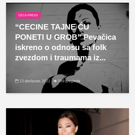
CECA PRESS
“CECINE TAJNE ĆU
PONETI U GROB” Pevačica
iskreno o odnosu sa folk
zvezdom i traumama iz...
13 фебруар, 2022
589 pregleda