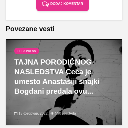
DODAJ KOMENTAR
Povezane vesti
CECA PRESS
TAJNA PORODIČNOG
NASLEDSTVA Ceca je
umesto Anastasiji snajki
Bogdani predala ovu...
13 фебруар, 2022
590 pregleda