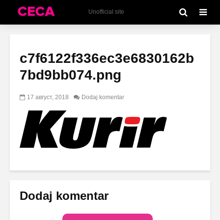
Unofficial site
c7f6122f336ec3e6830162b
7bd9bb074.png
17 август, 2018
Dodaj komentar
Dodaj komentar