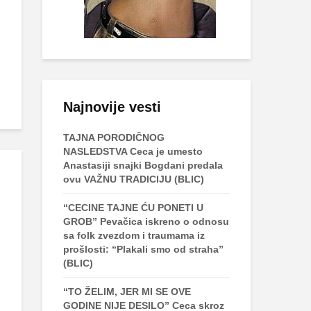
Najnovije vesti
TAJNA PORODIČNOG
NASLEDSTVA Ceca je umesto
Anastasiji snajki Bogdani predala
ovu VAŽNU TRADICIJU (BLIC)
“CECINE TAJNE ĆU PONETI U
GROB” Pevačica iskreno o odnosu
sa folk zvezdom i traumama iz
prošlosti: “Plakali smo od straha”
(BLIC)
“TO ŽELIM, JER MI SE OVE
GODINE NIJE DESILO” Ceca skroz