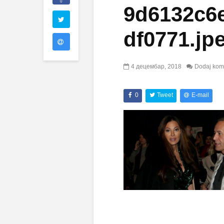
0
9d6132c6
df0771.jp
4 децембар, 2018
Dodaj kom
0
Tweet
E-mail