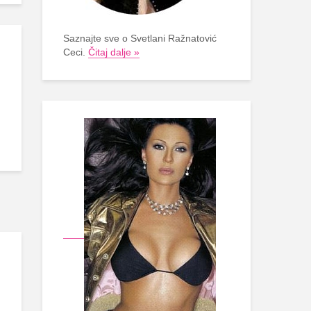
Saznajte sve o Svetlani Ražnatović
Ceci.
Čitaj dalje »