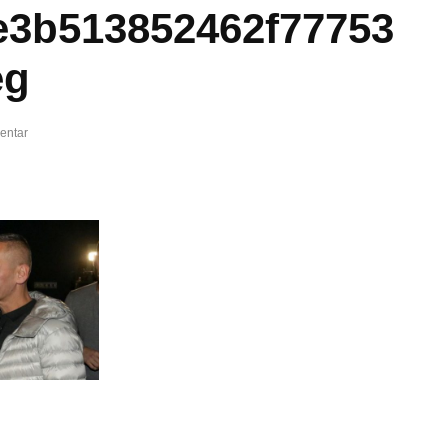
e3b513852462f77753
eg
entar