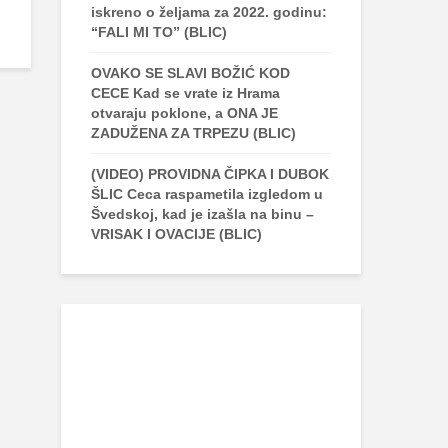
iskreno o željama za 2022. godinu:
“FALI MI TO” (BLIC)
OVAKO SE SLAVI BOŽIĆ KOD
CECE Kad se vrate iz Hrama
otvaraju poklone, a ONA JE
ZADUŽENA ZA TRPEZU (BLIC)
(VIDEO) PROVIDNA ČIPKA I DUBOK
ŠLIC Ceca raspametila izgledom u
Švedskoj, kad je izašla na binu –
VRISAK I OVACIJE (BLIC)