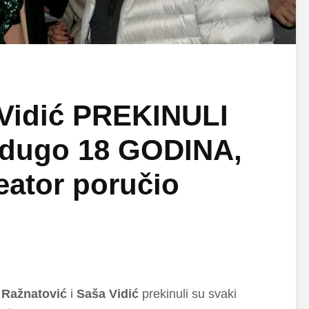
 Vidić PREKINULI
o dugo 18 GODINA,
reator poručio
 Ražnatović
i
Saša Vidić
prekinuli su svaki