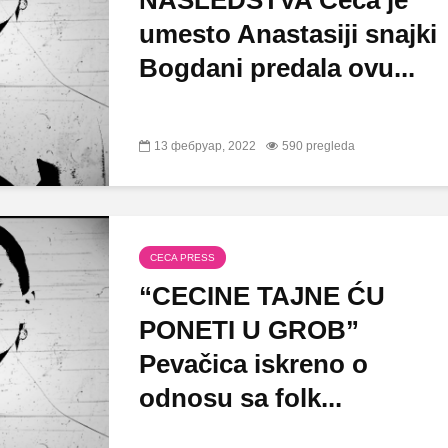
NASLEDSTVA Ceca je
umesto Anastasiji snajki
Bogdani predala ovu...
13 фебруар, 2022
590 pregleda
CECA PRESS
“CECINE TAJNE ĆU
PONETI U GROB”
Pevačica iskreno o
odnosu sa folk...