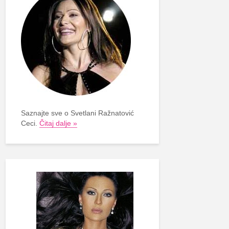
Saznajte sve o Svetlani Ražnatović
Ceci.
Čitaj dalje »