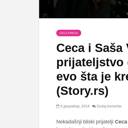
CECA PRESS
Ceca i Saša
prijateljstv
evo šta je k
(Story.rs)
4 децембар, 2018
Dodaj komentar
Nekadašnji bliski prijatelji
Ceca