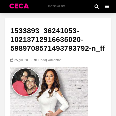
Unofficial site
1533893_36241053-
10213712916635020-
5989708571493793792-n_ff
25 јун, 2018
Dodaj komentar