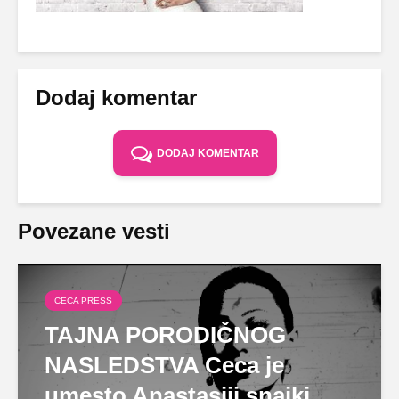
Dodaj komentar
DODAJ KOMENTAR
Povezane vesti
CECA PRESS
TAJNA PORODIČNOG
NASLEDSTVA Ceca je
umesto Anastasiji snajki