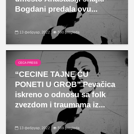
Bogdani predala ovu...
13 фебруар, 2022
590 pregleda
CECA PRESS
“CECINE TAJNE ĆU
PONETI U GROB” Pevačica
iskreno o odnosu sa folk
zvezdom i traumama iz...
13 фебруар, 2022
589 pregleda