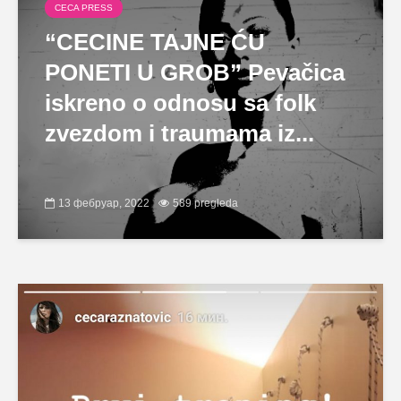
CECA PRESS
“CECINE TAJNE ĆU
PONETI U GROB” Pevačica
iskreno o odnosu sa folk
zvezdom i traumama iz...
13 фебруар, 2022
589 pregleda