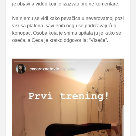
je objavila video koji je izazvao brojne komentare.
Na njemu se vidi kako pevačica u neverovatnoj pozi
visi sa plafona, savijenih nogu se pridržavajući o
konopac. Osoba koja je snima upitala ju je kako se
oseća, a Ceca je kratko odgovorila: “Viseće”.