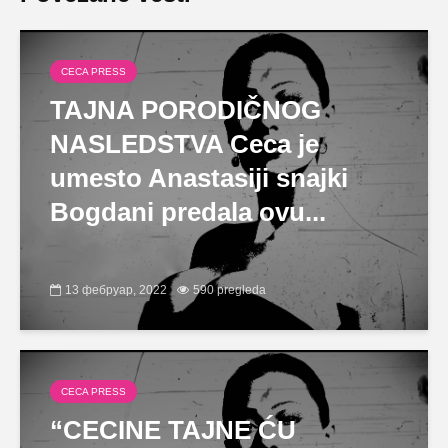
CECA PRESS
TAJNA PORODIČNOG
NASLEDSTVA Ceca je
umesto Anastasiji snajki
Bogdani predala ovu...
13 фебруар, 2022
590 pregleda
CECA PRESS
“CECINE TAJNE ĆU