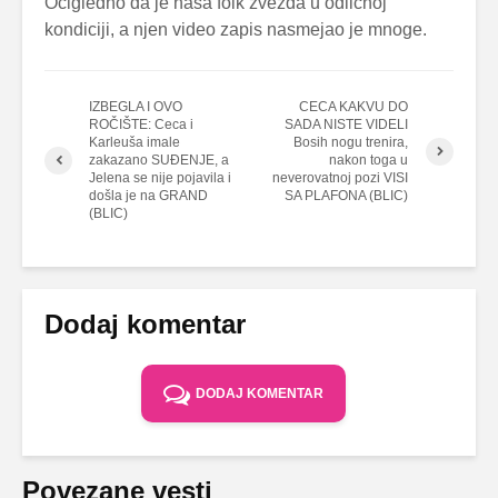
Očigledno da je naša folk zvezda u odličnoj
kondiciji, a njen video zapis nasmejao je mnoge.
IZBEGLA I OVO
CECA KAKVU DO
ROČIŠTE: Ceca i
SADA NISTE VIDELI
Karleuša imale
Bosih nogu trenira,
zakazano SUĐENJE, a
nakon toga u
Jelena se nije pojavila i
neverovatnoj pozi VISI
došla je na GRAND
SA PLAFONA (BLIC)
(BLIC)
Dodaj komentar
DODAJ KOMENTAR
Povezane vesti