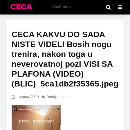
Unofficial site
CECA KAKVU DO SADA
NISTE VIDELI Bosih nogu
trenira, nakon toga u
neverovatnoj pozi VISI SA
PLAFONA (VIDEO)
(BLIC)_5ca1db2f35365.jpeg
1 април, 2019
Dodaj komentar