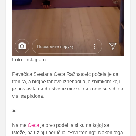
Foto: Instagram
Pevačica Svetlana Ceca Ražnatović počela je da
trenira, a brojne fanove iznenadila je snimkom koji
je postavila na društvene mreže, na kome se vidi da
visi sa plafona.
Naime
Ceca
je prvo podelila sliku na kojoj se
isteže, pa uz nju poručila: “Prvi trening”. Nakon toga