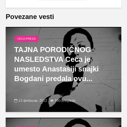
Povezane vesti
CECA PRESS
TAJNA PORODIČNOG
NASLEDSTVA Ceca je
umesto Anastasiji snajki
Bogdani predala ovu...
13 фебруар, 2022
590 pregleda