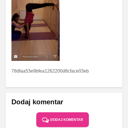
78dfaa53e9bfea1262200d8cface03eb
Dodaj komentar
DODAJ KOMENTAR