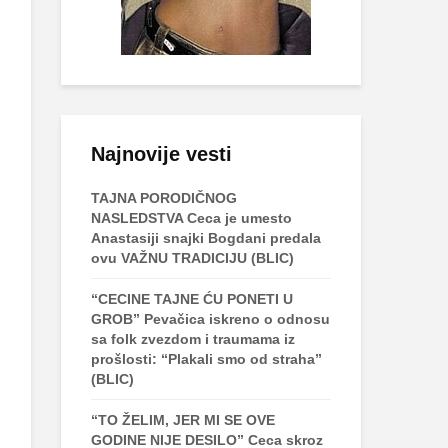
Najnovije vesti
TAJNA PORODIČNOG
NASLEDSTVA Ceca je umesto
Anastasiji snajki Bogdani predala
ovu VAŽNU TRADICIJU (BLIC)
“CECINE TAJNE ĆU PONETI U
GROB” Pevačica iskreno o odnosu
sa folk zvezdom i traumama iz
prošlosti: “Plakali smo od straha”
(BLIC)
“TO ŽELIM, JER MI SE OVE
GODINE NIJE DESILO” Ceca skroz