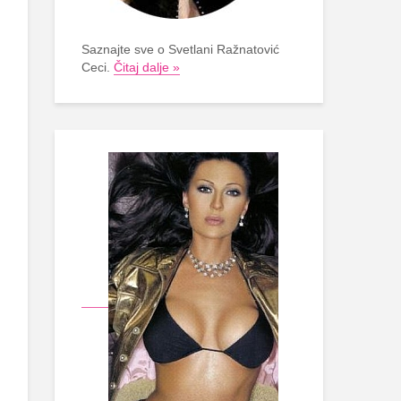
Saznajte sve o Svetlani Ražnatović
Ceci.
Čitaj dalje »