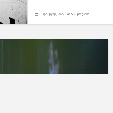
13 фебруар, 2022
589 pregleda