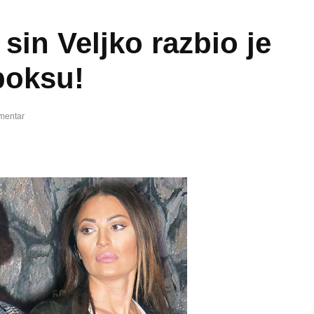
sin Veljko razbio je
boksu!
mentar