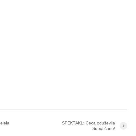
elela
SPEKTAKL: Ceca oduševila
Subotičane!