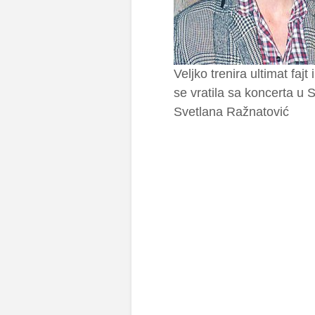
Veljko trenira ultimat fa
se vratila sa koncerta u 
Svetlana Ražnatović