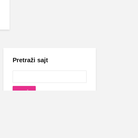
Pretraži sajt
Cecina biografija