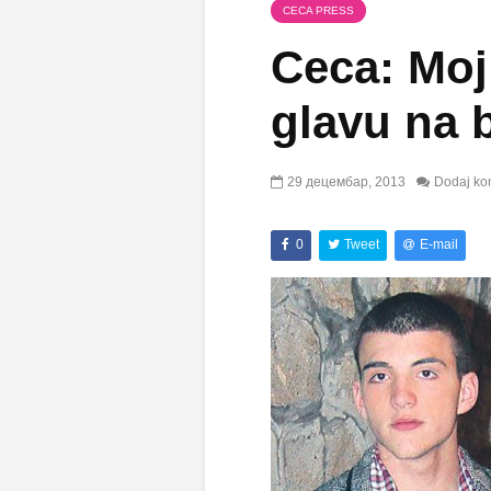
CECA PRESS
Ceca: Moj 
glavu na 
29 децембар, 2013
Dodaj ko
0
Tweet
E-mail