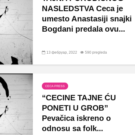
NASLEDSTVA Ceca je
umesto Anastasiji snajki
Bogdani predala ovu...
13 фебруар, 2022
590 pregleda
CECA PRESS
“CECINE TAJNE ĆU
PONETI U GROB”
Pevačica iskreno o
odnosu sa folk...