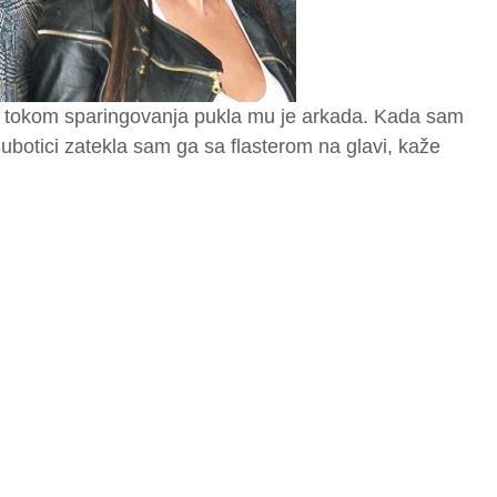
jt i tokom sparingovanja pukla mu je arkada. Kada sam
Subotici zatekla sam ga sa flasterom na glavi, kaže