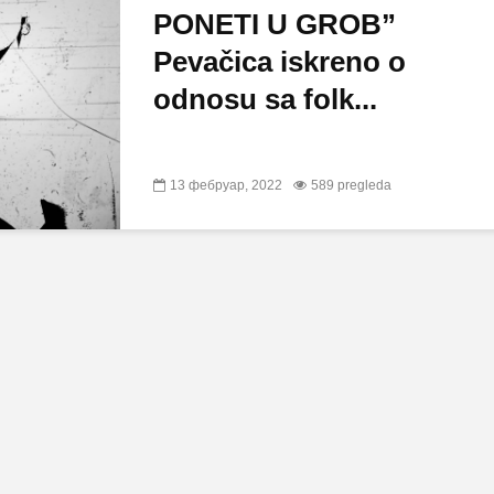
PONETI U GROB”
Pevačica iskreno o
odnosu sa folk...
13 фебруар, 2022
589 pregleda