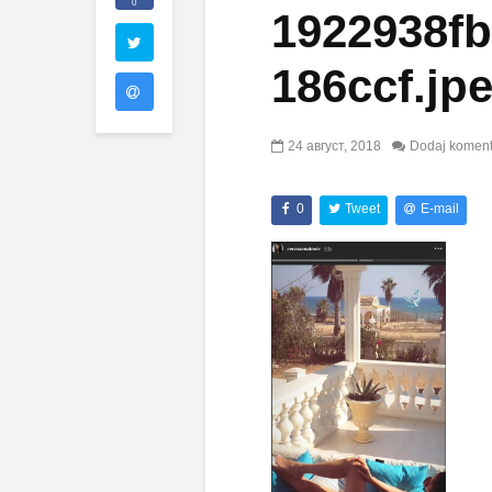
0
1922938f
186ccf.jp
24 август, 2018
Dodaj koment
0
Tweet
E-mail