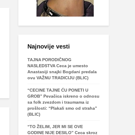
Najnovije vesti
TAJNA PORODIČNOG
NASLEDSTVA Ceca je umesto
Anastasiji snajki Bogdani predala
ovu VAŽNU TRADICIJU (BLIC)
“CECINE TAJNE ĆU PONETI U
GROB” Pevačica iskreno o odnosu
sa folk zvezdom i traumama iz
prošlosti: “Plakali smo od straha”
(BLIC)
“TO ŽELIM, JER MI SE OVE
GODINE NIJE DESILO” Ceca skroz