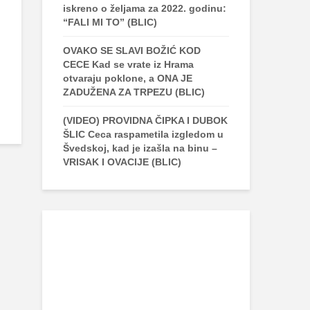
iskreno o željama za 2022. godinu:
“FALI MI TO” (BLIC)
OVAKO SE SLAVI BOŽIĆ KOD
CECE Kad se vrate iz Hrama
otvaraju poklone, a ONA JE
ZADUŽENA ZA TRPEZU (BLIC)
(VIDEO) PROVIDNA ČIPKA I DUBOK
ŠLIC Ceca raspametila izgledom u
Švedskoj, kad je izašla na binu –
VRISAK I OVACIJE (BLIC)