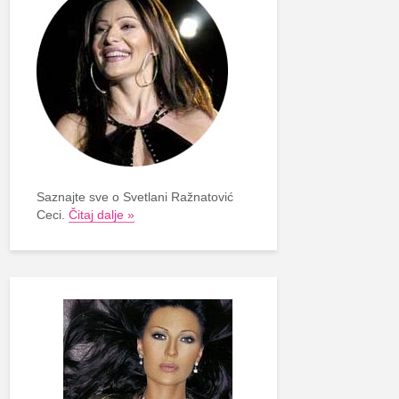
Saznajte sve o Svetlani Ražnatović
Ceci.
Čitaj dalje »