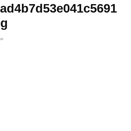
bad4b7d53e041c5691
eg
ar