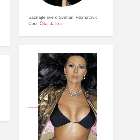
Saznajte sve o Svetlani Ražnatović
Ceci.
Čitaj dalje »