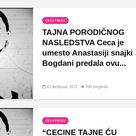
CECA PRESS
TAJNA PORODIČNOG
NASLEDSTVA Ceca je
umesto Anastasiji snajki
Bogdani predala ovu...
13 фебруар, 2022
590 pregleda
CECA PRESS
“CECINE TAJNE ĆU