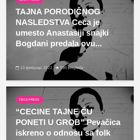
TAJNA PORODIČNOG
NASLEDSTVA Ceca je
umesto Anastasiji snajki
Bogdani predala ovu...
13 фебруар, 2022
590 pregleda
CECA PRESS
“CECINE TAJNE ĆU
PONETI U GROB” Pevačica
iskreno o odnosu sa folk