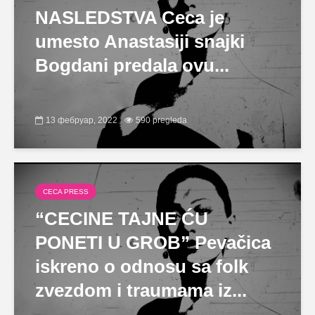
NASLEDSTVA Ceca je
umesto Anastasiji snajki
Bogdani predala ovu...
13 фебруар, 2022
590 pregleda
CECA PRESS
“CECINE TAJNE ĆU
PONETI U GROB” Pevačica
iskreno o odnosu sa folk
zvezdom i traumama iz...