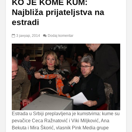
KO JE KOME KUM:
Najbliža prijateljstva na
estradi
3 јануар, 2014
Dodaj komentar
Estrada u Srbiji preplavljena je kumstvima: kume su
pevačice Ceca Ražnatović i Viki Miljković, Ana
Bekuta i Mira Škorić, vlasnik Pink Media grupe