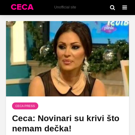
Unofficial site
CECA PRESS
Ceca: Novinari su krivi što
nemam dečka!