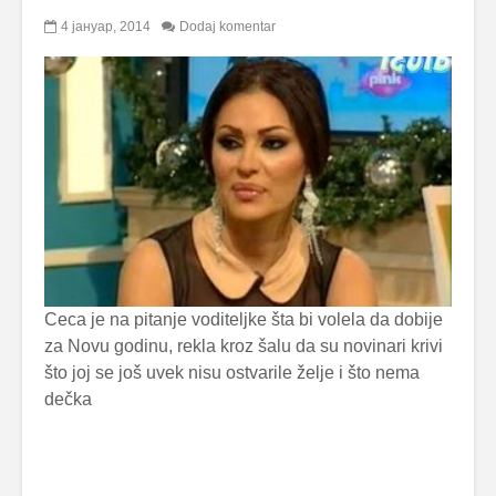
4 јануар, 2014
Dodaj komentar
Ceca je na pitanje voditeljke šta bi volela da dobije
za Novu godinu, rekla kroz šalu da su novinari krivi
što joj se još uvek nisu ostvarile želje i što nema
dečka