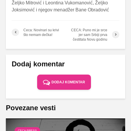
Željko Mitrović i Leontina Vukomanović, Željko
Joksimović i njegov menadžer Bane Obradović
Ceca: Novinari su krivi
CECA: Puno mi je srce
što nemam dečka!
jer sam Srbiji prva
čestitala Novu godinu
Dodaj komentar
DODAJ KOMENTAR
Povezane vesti
CECA PRESS