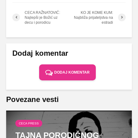
CECA RAŽNATOVIĆ:
KO JE KOME KUM:
Najlepši je Božić uz
Najbliža prijateljstva na
decu i porodicu
estradi
Dodaj komentar
DODAJ KOMENTAR
Povezane vesti
CECA PRESS
TAJNA PORODIČNOG