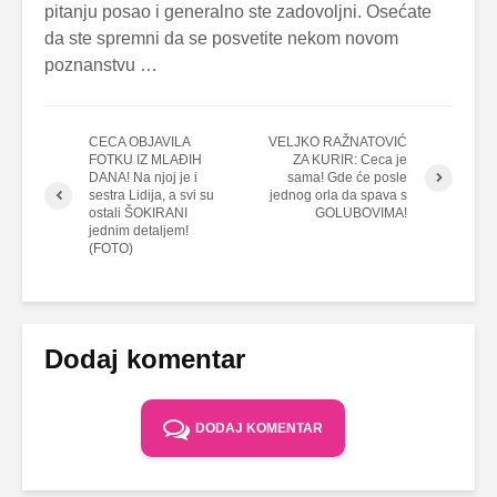
pitanju posao i generalno ste zadovoljni. Osećate
da ste spremni da se posvetite nekom novom
poznanstvu …
CECA OBJAVILA
VELJKO RAŽNATOVIĆ
FOTKU IZ MLAĐIH
ZA KURIR: Ceca je
DANA! Na njoj je i
sama! Gde će posle
sestra Lidija, a svi su
jednog orla da spava s
ostali ŠOKIRANI
GOLUBOVIMA!
jednim detaljem!
(FOTO)
Dodaj komentar
DODAJ KOMENTAR