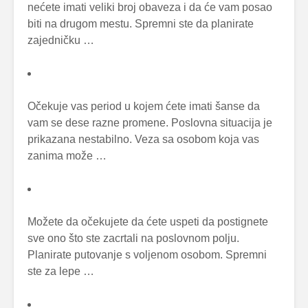
nećete imati veliki broj obaveza i da će vam posao
biti na drugom mestu. Spremni ste da planirate
zajedničku …
Očekuje vas period u kojem ćete imati šanse da
vam se dese razne promene. Poslovna situacija je
prikazana nestabilno. Veza sa osobom koja vas
zanima može …
Možete da očekujete da ćete uspeti da postignete
sve ono što ste zacrtali na poslovnom polju.
Planirate putovanje s voljenom osobom. Spremni
ste za lepe …