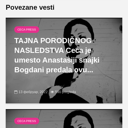
Povezane vesti
CECA PRESS
TAJNA PORODIČNOG
NASLEDSTVA Ceca je
umesto Anastasiji snajki
Bogdani predala ovu...
13 фебруар, 2022
590 pregleda
CECA PRESS