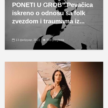
PONETI U GROB” Pevačica
iskreno o odnosu sa folk
zvezdom i traumama iz...
13 фебруар, 2022
589 pregleda