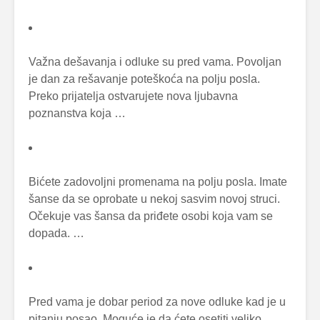
Važna dešavanja i odluke su pred vama. Povoljan
je dan za rešavanje poteškoća na polju posla.
Preko prijatelja ostvarujete nova ljubavna
poznanstva koja …
Bićete zadovoljni promenama na polju posla. Imate
šanse da se oprobate u nekoj sasvim novoj struci.
Očekuje vas šansa da priđete osobi koja vam se
dopada. …
Pred vama je dobar period za nove odluke kad je u
pitanju posao. Moguće je da ćete osetiti veliko