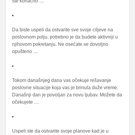
ste konačno …
Da biste uspeli da ostvarite sve svoje ciljeve na
poslovnom polju, potrebno je da budete aktivniji u
njihovom pokretanju. Ne osećate se dovoljno
opušteno …
Tokom današnjeg dana vas očekuje rešavanje
poslovne situacije koja vas je brinula duže vreme.
Današnji dan je povoljan za novu ljubav. Možete da
očekujete …
Uspeli ste da ostvarite svoje planove kad je u