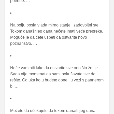
potrebe. …
Na polju posla vlada mirno stanje i zadovoljni ste.
Tokom današnjeg dana nećete imati veće prepreke.
Moguće je da ćete uspeti da ostvarite novo
poznanstvo, …
Neće vam biti lako da ostvarite sve ono što želite.
Sada nije momenat da sami pokušavate sve da
rešite. Odluka koju budete doneli u vezi s partnerom
bi …
Možete da očekujete da tokom današnjeg dana