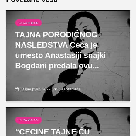
CECA PRESS
TAJNA PORODIČNOG
NASLEDSTVA Ceca je
umesto Anastasiji snajki
Bogdani predala ovu...
13 фебруар, 2022
590 pregleda
CECA PRESS
“CECINE TAJNE ĆU