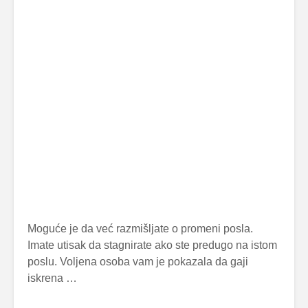
Moguće je da već razmišljate o promeni posla.
Imate utisak da stagnirate ako ste predugo na istom
poslu. Voljena osoba vam je pokazala da gaji
iskrena …