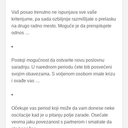
Vaš posao trenutno ne ispunjava sve vaše
kriterijume, pa sada ozbiljnije razmišljate o prelasku
na drugo radno mesto. Moguće je da preispitujete
odnos …
Postoji mogućnost da ostvarite novu poslovnu
saradnju. U narednom periodu ćete biti posvećeni
svojim obavezama. S voljenom osobom imate krizu
i svađe vas …
Očekuje vas period koji može da vam donese neke
oscilacije kad je u pitanju polje zarade. Osećate
veoma jaku povezanost s partnerom i smatrate da