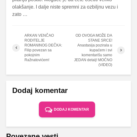
olakšanje. I dalje niste spremni za ozbiljnu vezu i
zato …
ARKAN VENČAO
OD OVOGA MOŽE DA
RODITELJE
STANE SRCE!
ROMANINOG DEČKA:
Anastasija pozirala u
Filip povezan sa
kupaćem i svi
pokojnim
komentarišu samo
Ražnatovićem!
JEDAN detalj! MOĆNO
(VIDEO)
Dodaj komentar
DODAJ KOMENTAR
Povezane vesti