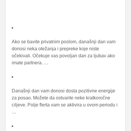
Ako se bavite privatnim poslom, današnji dan vam
donosi neka otežanja i prepreke koje niste
očekivali. Očekuje vas povoljan dan za ljubav ako
imate partnera. …
Današnji dan vam donosi dosta pozitivne energije
za posao. Možete da ostvarite neke kratkoročne
ciljeve. Polje flerta vam se aktivira u ovom periodu i
…