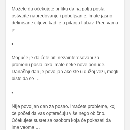
Možete da očekujete priliku da na polju posla
ostvarite napredovanje i poboljšanje. Imate jasno
definisane ciljeve kad je u pitanju ljubav. Pred vama
je …
Moguće je da ćete biti nezainteresovani za
promenu posla iako imate neke nove ponude.
Današnji dan je povoljan ako ste u dužoj vezi, mogli
biste da se …
Nije povoljan dan za posao. Imaćete probleme, koji
će početi da vas opterećuju više nego obično.
Očekujete susret sa osobom koja će pokazati da
ima veoma …