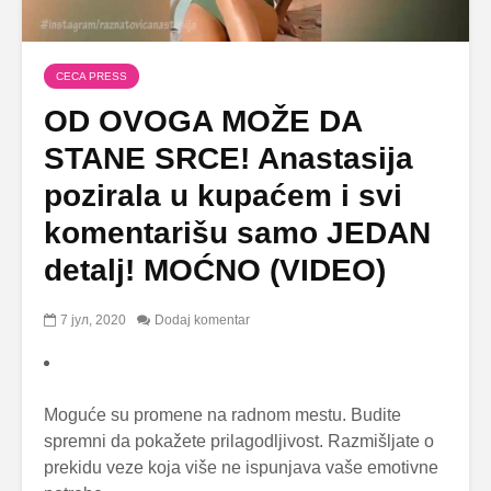
CECA PRESS
OD OVOGA MOŽE DA
STANE SRCE! Anastasija
pozirala u kupaćem i svi
komentarišu samo JEDAN
detalj! MOĆNO (VIDEO)
7 јул, 2020
Dodaj komentar
Moguće su promene na radnom mestu. Budite
spremni da pokažete prilagodljivost. Razmišljate o
prekidu veze koja više ne ispunjava vaše emotivne